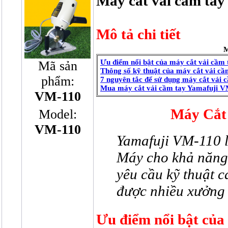
Máy cắt vải cầm ta
Mô tả chi tiết
M
Ưu điểm nổi bật của máy cắt vải cầm
Mã sản
Thông số kỹ thuật của máy cắt vải c
phẩm:
7 nguyên tắc để sử dụng máy cắt vải 
Mua máy cắt vải
cầm tay Yamafuji V
VM-110
Máy Cắt
Model:
VM-110
Yamafuji VM-110 là
Máy cho khả năng 
yêu cầu kỹ thuật 
được nhiều xưởng
Ưu điểm nổi bật của