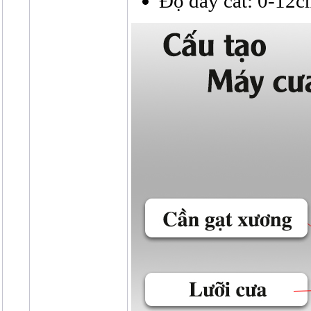
Độ dày cắt: 0-12