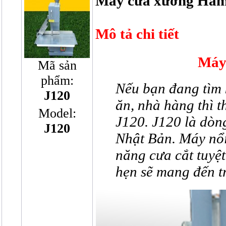
Máy cưa xương Ham
Mô tả chi tiết
Máy
Mã sản
phẩm:
Nếu bạn đang tìm 
J120
ăn, nhà hàng thì
Model:
J120. J120 là dò
J120
Nhật Bản. Máy nổi 
năng cưa cắt tuyệt
hẹn sẽ mang đến t