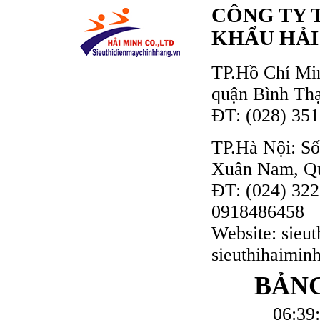
CÔNG TY 
KHẨU HẢI
TP.Hồ Chí Min
quận Bình Th
ĐT: (028) 351
TP.Hà Nội: Số
Xuân Nam, Q
ĐT: (024) 322
0918486458
Website: sieu
sieuthihaimin
BẢNG
06:39