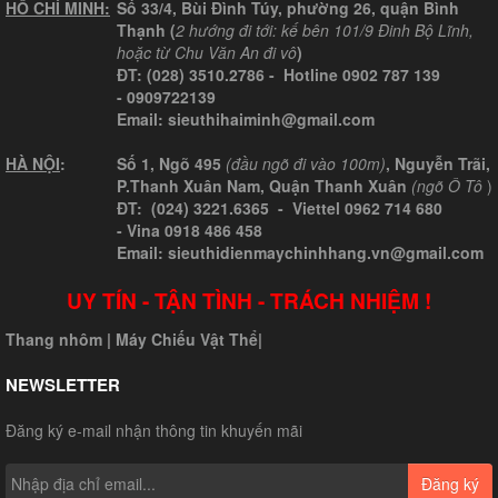
HỒ CHÍ MINH:
Số 33/4, Bùi Đình Túy, phường 26, quận Bình
Thạnh (
2 hướng đi tới: kế bên 101/9 Đinh Bộ Lĩnh,
hoặc từ Chu Văn An đi vô
)
ĐT:
(028) 3510.2786
- Hotline
0902 787 139
-
0909722139
Email:
sieuthihaiminh@gmail.com
HÀ NỘI
:
Số 1, Ngõ 495
(đầu ngõ đi vào 100m)
, Nguyễn Trãi,
P.Thanh Xuân Nam, Quận Thanh Xuân
(ngõ Ô Tô
)
ĐT: (024) 3221.6365 -
Viettel
0962 714 680
-
Vina
0918 486 458
Email: sieuthidienmaychinhhang.vn@gmail.com
UY TÍN - TẬN TÌNH - TRÁCH NHIỆM !
Thang nhôm
|
Máy Chiếu Vật Thể
|
NEWSLETTER
Đăng ký e-mail nhận thông tin khuyến mãi
Đăng ký