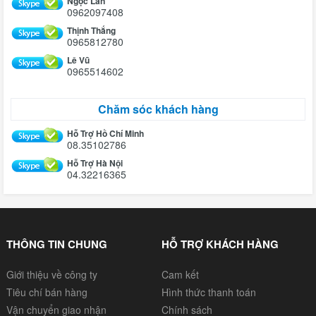
Ngọc Lan
0962097408
Thịnh Thắng
0965812780
Lê Vũ
0965514602
Chăm sóc khách hàng
Hỗ Trợ Hồ Chí Minh
08.35102786
Hỗ Trợ Hà Nội
04.32216365
THÔNG TIN CHUNG
HỖ TRỢ KHÁCH HÀNG
Giới thiệu về công ty
Cam kết
Tiêu chí bán hàng
Hình thức thanh toán
Vận chuyển giao nhận
Chính sách