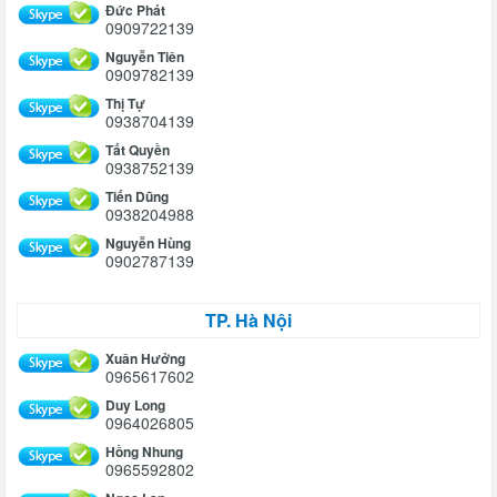
Đức Phát
0909722139
Nguyễn Tiên
0909782139
Thị Tự
0938704139
Tất Quyền
0938752139
Tiến Dũng
0938204988
Nguyễn Hùng
0902787139
TP. Hà Nội
Xuân Hưởng
0965617602
Duy Long
0964026805
Hồng Nhung
0965592802