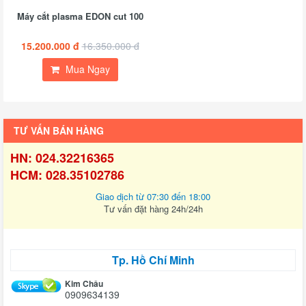
Máy cắt plasma EDON cut 100
15.200.000 đ
16.350.000 đ
Mua Ngay
TƯ VẤN BÁN HÀNG
HN: 024.32216365
HCM: 028.35102786
Giao dịch từ 07:30 đến 18:00
Tư vấn đặt hàng 24h/24h
Tp. Hồ Chí Minh
Kim Châu
0909634139