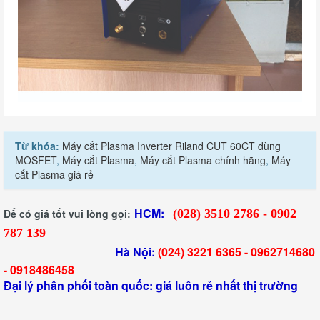
Từ khóa:
Máy cắt Plasma Inverter Riland CUT 60CT dùng
MOSFET
,
Máy cắt Plasma
,
Máy cắt Plasma chính hãng
,
Máy
cắt Plasma giá rẻ
HCM:
Để có giá tốt vui lòng gọi:
(028) 3510 2786 - 0902
787 139
Hà Nội:
(024) 3221 6365 -
0962714680
-
0918486458
Đại lý phân phối toàn quốc: giá luôn rẻ nhất thị trường