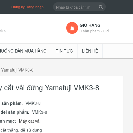
Đăng ký
Đăng nhập
D
GIỎ HÀNG
hàng
0 sản phẩm - 0 đ
HƯỚNG DẪN MUA HÀNG
TIN TỨC
LIÊN HỆ
g Yamafuji VMK3-8
 cắt vải đứng Yamafuji VMK3-8
 sản phẩm:
VMK3-8
del sản phẩm:
VMK3-8
nh mục:
Máy cắt vải
 cắt thẳng, dễ sử dụng