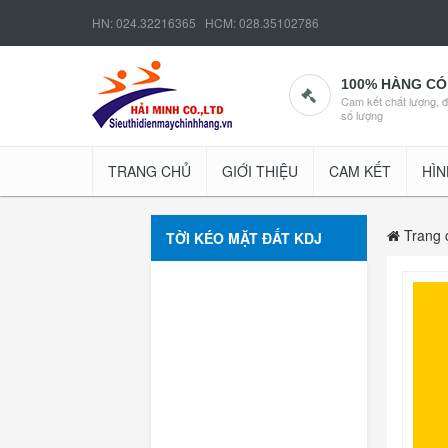
HN: 024.32216365 HCM: 028.35102786
100% HÀNG CÓ
Cam kết chất lượng, 
số lượng
TRANG CHỦ
GIỚI THIỆU
CAM KẾT
HÌN
Trang 
TỜI KÉO MẶT ĐẤT KDJ