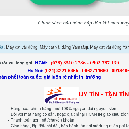
Chính sách bảo hành hấp dẫn khi mua máy 
óa:
Máy cắt vải đứng
,
Máy cắt vải đứng Yamafuji
,
Máy cắt vải đứng Ya
HCM:
 tốt vui lòng gọi:
(028) 3510 2786 - 0902 787 139
 Nội:
(024) 3221 6365 -
0962714680 -
091848
hân phối toàn quốc: giá luôn rẻ nhất thị trường
UY TÍN - TẬN TÌ
- Hàng hóa: chính hãng, mới 100% nguyên đai nguyên kiện.
- Đối với mặt hàng có sẵn, hoặc địa chỉ tại HCM/HN giao siêu tốc t
- Thanh toán tiền mặt/chuyển khoản.
- Giao hàng, lắp đặt/ cài đặt, bảo hành tận nơi sử dụng miễn phí 