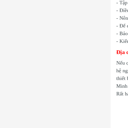
- Tập
- Điề
-
Nên
- Để 
- Bảo
- Kiể
Địa 
Nếu 
hệ n
thiết
Minh 
Rất h