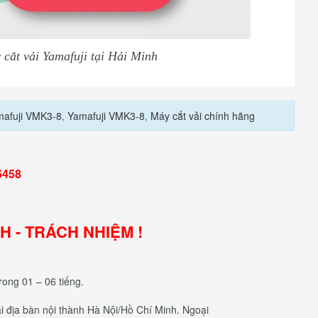
cắt vải Yamafuji tại Hải Minh
mafuji VMK3-8
,
Yamafuji VMK3-8
,
Máy cắt vải chính hãng
6458
NH - TRÁCH NHIỆM !
rong 01 – 06 tiếng.
tại địa bàn nội thành Hà Nội/Hồ Chí Minh. Ngoại