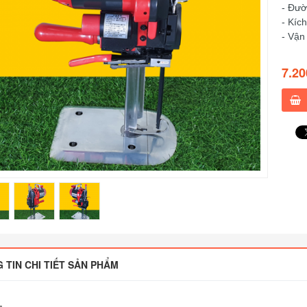
- Đườ
- Kíc
- Vận
7.20
 TIN CHI TIẾT SẢN PHẨM