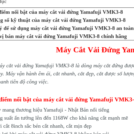
lục
điểm nổi bật của máy cắt vải đứng Yamafuji VMK3-8
g số kỹ thuật của
máy cắt vải đứng Yamafuji VMK3-8
ý để sử dụng
máy cắt vải đứng Yamafuji VMK3-8
an toàn
vị bán
máy cắt vải đứng Yamafuji VMK3-8
chính hãng
Máy Cắt Vải Đứng Ya
y cắt vải đứng Yamafuji VMK3-8 là dòng máy cắt đứng được
y. Máy vận hành êm ái, cắt nhanh, cắt đẹp, cắt được số lượ
anh tiên độ công việc.
điểm nổi bật của máy cắt vải đứng Yamafuji VMK3
 mang thương hiệu Yamafuji - Nhật Bản nổi tiếng
g suất ấn tưởng lên đến 1168W cho khả năng cắt mạnh mẽ
i cắt 8inch sắc bén cắt nhanh, cắt mịn đẹp