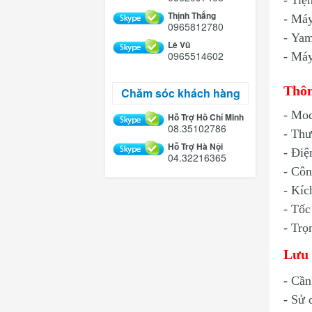
- Tiệ
Thịnh Thắng
- Máy
0965812780
-
Yam
Lê Vũ
0965514602
- Máy
Thôn
Chăm sóc khách hàng
- Mo
Hỗ Trợ Hồ Chí Minh
08.35102786
- Thư
Hỗ Trợ Hà Nội
- Điệ
04.32216365
- Côn
- Kíc
- Tốc
- Trọ
Lưu 
- Cần
- Sử 