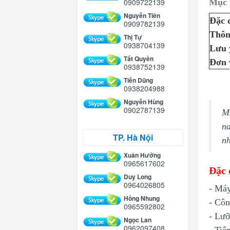
0909722139
Mục 
Nguyễn Tiên
Đặc 
0909782139
Thôn
Thị Tự
0938704139
Lưu 
Tất Quyền
Đơn 
0938752139
Tiến Dũng
0938204988
Nguyễn Hùng
0902787139
Má
na
TP. Hà Nội
nh
Xuân Hưởng
0965617602
Đặc 
Duy Long
0964026805
- Máy
Hồng Nhung
- Côn
0965592802
- Lưỡ
Ngọc Lan
0962097408