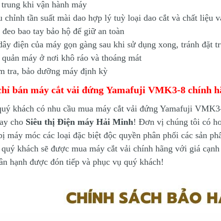
 trung khi vận hành máy
u chỉnh tần suất mài dao hợp lý tuỳ loại dao cắt và chất liệu 
 đeo bao tay bảo hộ để giữ an toàn
dây điện của máy gọn gàng sau khi sử dụng xong, tránh đặt t
 quản máy ở nơi khô ráo và thoáng mát
m tra, bảo dưỡng máy định kỳ
chỉ bán máy cắt vải đứng Yamafuji VMK3-8 chính h
quý khách có nhu cầu mua máy cắt vải đứng Yamafuji VMK3
gay cho
Siêu thị Điện máy Hải Minh
! Đơn vị chúng tôi có 
 bị máy móc các loại đặc biệt độc quyền phân phối các sản p
quý khách sẽ được mua máy cắt vải chính hãng với giá cạnh 
ân hạnh được đón tiếp và phục vụ quý khách!