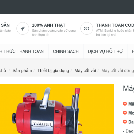
 SẴN
100% ẢNH THẬT
THANH TOÁN CO
đảm bảo
Sản phẩm quảng cáo sử dụng
ATM, Banking hoặc nhận 
ảnh thực tế
trả tiền tại nhà
H THỨC THANH TOÁN
CHÍNH SÁCH
DỊCH VỤ HỖ TRỢ
chủ
Sản phẩm
Thiết bị gia dụng
Máy cắt vải
Máy cắt vải đứn
Máy
Mã
Mo
Da
- Dao