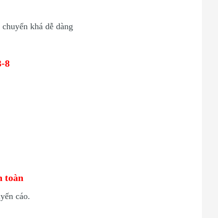
i chuyển khá dễ dàng
3-8
n toàn
uyến cáo.