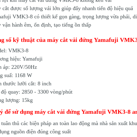
n lợi khi máy cắt vải đứng VMK3-8 không kén vải
 cắt được số lượng vải lớn giúp đẩy nhanh tiến độ hiệu quả
afuji VMK3-8 có thiết kế gọn gàng, trọng lượng vừa phải, d
 vận hành êm, ổn định, tạo tiếng ồn thấp
g số kỹ thuật của máy cắt vải đứng Yamafuji VMK
del: VMK3-8
ơng hiệu: Yamafuji
n áp: 220V/50Hz
g suấ: 1168 W
h thước lưỡi cắt: 8 inch
 độ quay: 2850 - 3300 vòng/phút
ng lượng: 15kg
ý để sử dụng máy cắt vải đứng Yamafuji VMK3-8 a
 tuân thủ các biện pháp an toàn lao động mà nhà sản xuất kh
dụng nguồn điện đúng công suất