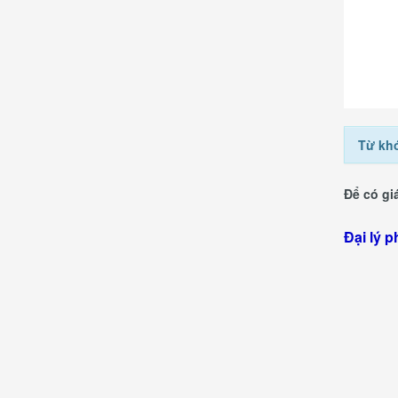
Từ kh
Để có giá
Hà
Đại lý p