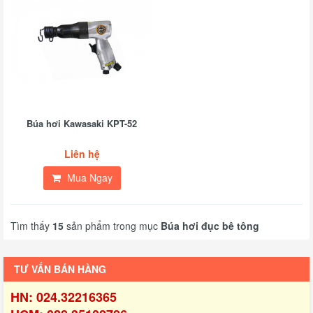
Búa hơi Kawasaki KPT-52
Liên hệ
Mua Ngay
Tìm thấy
15
sản phẩm trong mục
Búa hơi đục bê tông
TƯ VẤN BÁN HÀNG
HN: 024.32216365