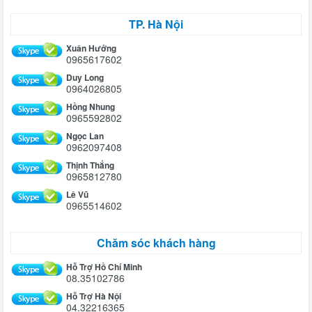
TP. Hà Nội
Xuân Hưởng
0965617602
Duy Long
0964026805
Hồng Nhung
0965592802
Ngọc Lan
0962097408
Thịnh Thắng
0965812780
Lê Vũ
0965514602
Chăm sóc khách hàng
Hỗ Trợ Hồ Chí Minh
08.35102786
Hỗ Trợ Hà Nội
04.32216365