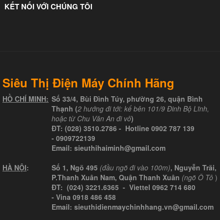
KẾT NỐI VỚI CHÚNG TÔI
Siêu Thị Điện Máy Chính Hãng
HỒ CHÍ MINH:
Số 33/4, Bùi Đình Túy, phường 26, quận Bình
Thạnh (
2 hướng đi tới: kế bên 101/9 Đinh Bộ Lĩnh,
hoặc từ Chu Văn An đi vô
)
ĐT:
(028) 3510.2786
- Hotline
0902 787 139
-
0909722139
Email:
sieuthihaiminh@gmail.com
HÀ NỘI
:
Số 1, Ngõ 495
(đầu ngõ đi vào 100m)
, Nguyễn Trãi,
P.Thanh Xuân Nam, Quận Thanh Xuân
(ngõ Ô Tô
)
ĐT: (024) 3221.6365 -
Viettel
0962 714 680
-
Vina
0918 486 458
Email: sieuthidienmaychinhhang.vn@gmail.com