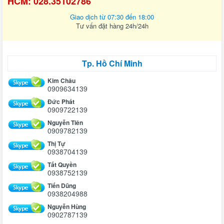
HCM: 028.35102786
Giao dịch từ 07:30 đến 18:00
Tư vấn đặt hàng 24h/24h
Tp. Hồ Chí Minh
Kim Châu
0909634139
Đức Phát
0909722139
Nguyễn Tiên
0909782139
Thị Tự
0938704139
Tất Quyền
0938752139
Tiến Dũng
0938204988
Nguyễn Hùng
0902787139