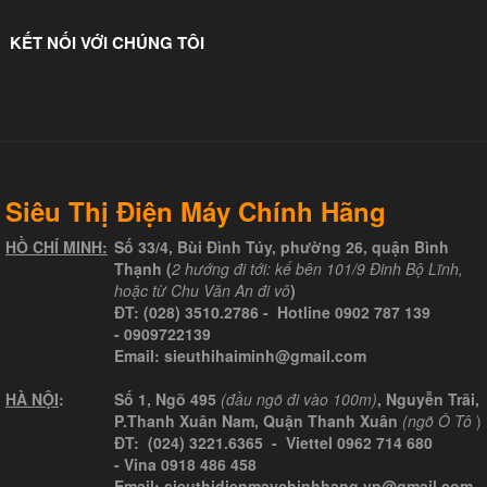
KẾT NỐI VỚI CHÚNG TÔI
Siêu Thị Điện Máy Chính Hãng
HỒ CHÍ MINH:
Số 33/4, Bùi Đình Túy, phường 26, quận Bình
Thạnh (
2 hướng đi tới: kế bên 101/9 Đinh Bộ Lĩnh,
hoặc từ Chu Văn An đi vô
)
ĐT:
(028) 3510.2786
- Hotline
0902 787 139
-
0909722139
Email:
sieuthihaiminh@gmail.com
HÀ NỘI
:
Số 1, Ngõ 495
(đầu ngõ đi vào 100m)
, Nguyễn Trãi,
P.Thanh Xuân Nam, Quận Thanh Xuân
(ngõ Ô Tô
)
ĐT: (024) 3221.6365 -
Viettel
0962 714 680
-
Vina
0918 486 458
Email: sieuthidienmaychinhhang.vn@gmail.com