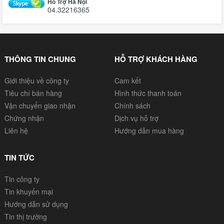
Hỗ Trợ Hà Nội
04.32216365
THÔNG TIN CHUNG
HỖ TRỢ KHÁCH HÀNG
Giới thiệu về công ty
Cam kết
Tiêu chí bán hàng
Hình thức thanh toán
Vận chuyển giao nhận
Chính sách
Chứng nhận
Dịch vụ hỗ trợ
Liên hệ
Hướng dẫn mua hàng
TIN TỨC
Tin công ty
Tin khuyến mại
Hướng dẫn sử dụng
Tin thị trường