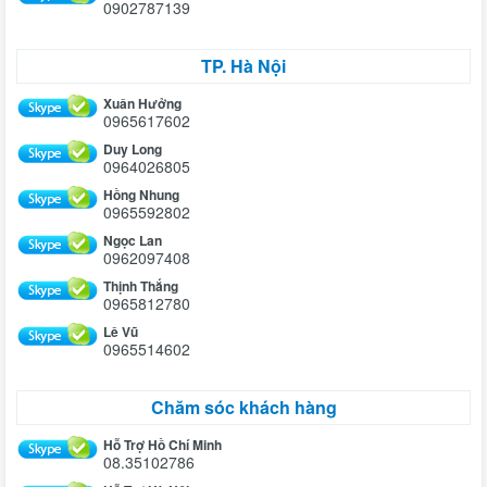
0902787139
TP. Hà Nội
Xuân Hưởng
0965617602
Duy Long
0964026805
Hồng Nhung
0965592802
Ngọc Lan
0962097408
Thịnh Thắng
0965812780
Lê Vũ
0965514602
Chăm sóc khách hàng
Hỗ Trợ Hồ Chí Minh
08.35102786