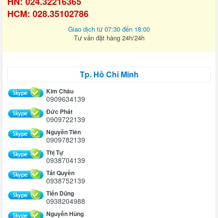
HN: 024.32216365
HCM: 028.35102786
Giao dịch từ 07:30 đến 18:00
Tư vấn đặt hàng 24h/24h
Tp. Hồ Chí Minh
Kim Châu
0909634139
Đức Phát
0909722139
Nguyễn Tiên
0909782139
Thị Tự
0938704139
Tất Quyền
0938752139
Tiến Dũng
0938204988
Nguyễn Hùng