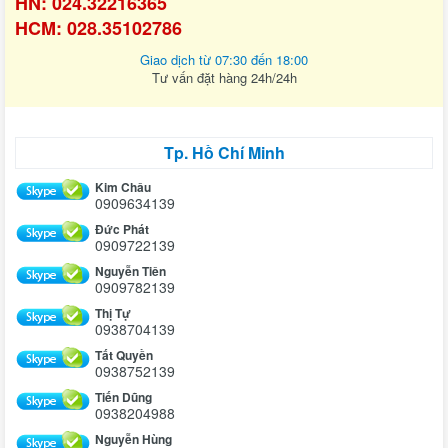
HN: 024.32216365
HCM: 028.35102786
Giao dịch từ 07:30 đến 18:00
Tư vấn đặt hàng 24h/24h
Tp. Hồ Chí Minh
Kim Châu
0909634139
Đức Phát
0909722139
Nguyễn Tiên
0909782139
Thị Tự
0938704139
Tất Quyền
0938752139
Tiến Dũng
0938204988
Nguyễn Hùng