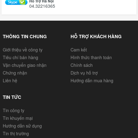
Hỗ Trợ Hà Nội
04.32216365
THÔNG TIN CHUNG
HỖ TRỢ KHÁCH HÀNG
Giới thiệu về công ty
Cam kết
Tiêu chí bán hàng
Hình thức thanh toán
Vận chuyển giao nhận
Chính sách
Chứng nhận
Dịch vụ hỗ trợ
Liên hệ
Hướng dẫn mua hàng
TIN TỨC
Tin công ty
Tin khuyến mại
Hướng dẫn sử dụng
Tin thị trường