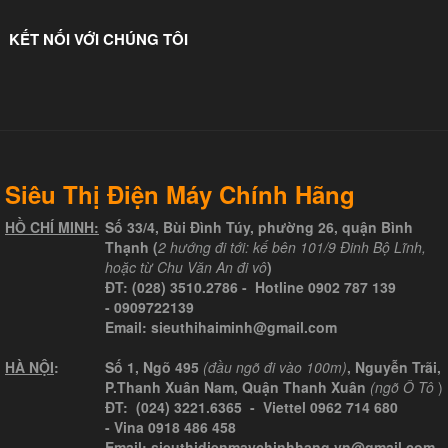
KẾT NỐI VỚI CHÚNG TÔI
Siêu Thị Điện Máy Chính Hãng
HỒ CHÍ MINH:
Số 33/4, Bùi Đình Túy, phường 26, quận Bình
Thạnh (
2 hướng đi tới: kế bên 101/9 Đinh Bộ Lĩnh,
hoặc từ Chu Văn An đi vô
)
ĐT:
(028) 3510.2786
- Hotline
0902 787 139
-
0909722139
Email:
sieuthihaiminh@gmail.com
HÀ NỘI
:
Số 1, Ngõ 495
(đầu ngõ đi vào 100m)
, Nguyễn Trãi,
P.Thanh Xuân Nam, Quận Thanh Xuân
(ngõ Ô Tô
)
ĐT: (024) 3221.6365 -
Viettel
0962 714 680
-
Vina
0918 486 458
Email: sieuthidienmaychinhhang.vn@gmail.com