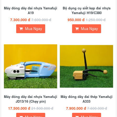
Máy đóng dây đai nhựa Yamafuji
Bộ dụng cụ siết kẹp đai nhựa
A19
Yamafuji H19/C380
7.300.000 đ
7.600.000 đ
950.000 đ
1.250.000 đ
Mua Ngay
Mua Ngay
Máy đóng dây đai nhựa Yamafuji
Máy đóng dây đai thép Yamafuji
JD13/16 (Chạy pin)
A333
17.500.000 đ
21.500.000 đ
7.900.000 đ
7.600.000 đ