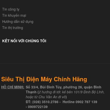
Tin công ty
Tin khuyến mại
Hướng dẫn sử dụng
Tin thị trường
KẾT NỐI VỚI CHÚNG TÔI
Siêu Thị Điện Máy Chính Hãng
HỒ CHÍ MINH:
Số 33/4, Bùi Đình Túy, phường 26, quận Bình
Thạnh (
2 hướng đi tới: kế bên 101/9 Đinh Bộ Lĩnh,
hoặc từ Chu Văn An đi vô
)
ĐT:
(028) 3510.2786
- Hotline
0902 787 139
-
0909722139