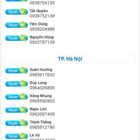
0938704139
Tất Quyền
0938752139
Tiến Dũng
0938204988
Nguyễn Hùng
0902787139
TP. Hà Nội
Xuân Hưởng
0965617602
Duy Long
0964026805
Hồng Nhung
0965592802
Ngọc Lan
0962097408
Thịnh Thắng
0965812780
Lê Vũ