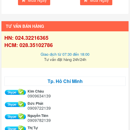
Mua Ngay
Mua Ngay
TƯ VẤN BÁN HÀNG
HN: 024.32216365
HCM: 028.35102786
Giao dịch từ 07:30 đến 18:00
Tư vấn đặt hàng 24h/24h
Tp. Hồ Chí Minh
Kim Châu
0909634139
Đức Phát
0909722139
Nguyễn Tiên
0909782139
Thị Tự