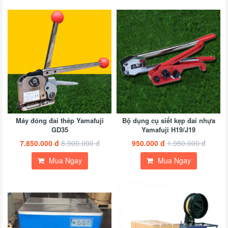
Máy đóng đai thép Yamafuji
Bộ dụng cụ siết kẹp đai nhựa
GD35
Yamafuji H19/J19
7.850.000 đ
8.900.000 đ
950.000 đ
1.950.000 đ
Mua Ngay
Mua Ngay