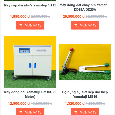
Máy đóng đai chạy pin Yamafuji
Máy nẹp đai nhựa Yamafuji ST13
DD19A/DD25A
1.850.000 đ
2.030.000 đ
29.500.000 đ
32.600.000 đ
Mua Ngay
Mua Ngay
Máy đóng đai Yamafuji SM10H (2
Bộ dụng cụ siết kẹp đai thép
Motor)
Yamafuji MG16
12.500.000 đ
13.500.000 đ
1.320.000 đ
1.650.000 đ
Mua Ngay
Mua Ngay