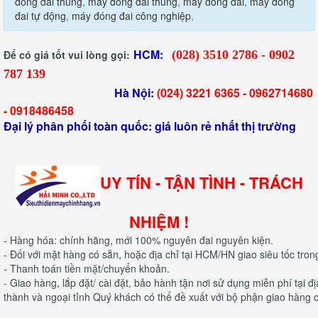
dong dai thung
,
máy đóng đai thùng
,
may dong dai
,
máy đóng
đai tự động
,
máy đóng đai công nghiệp
,
HCM:
Để có giá tốt vui lòng gọi:
(028) 3510 2786 - 0902
787 139
Hà Nội:
(024) 3221 6365 -
0962714680
-
0918486458
Đại lý phân phối toàn quốc: giá luôn rẻ nhất thị trường
UY TÍN - TẬN TÌNH - TRÁCH
NHIỆM !
- Hàng hóa: chính hãng, mới 100% nguyên đai nguyên kiện.
- Đối với mặt hàng có sẵn, hoặc địa chỉ tại HCM/HN giao siêu tốc tron
- Thanh toán tiền mặt/chuyển khoản.
- Giao hàng, lắp đặt/ cài đặt, bảo hành tận nơi sử dụng miễn phí tại 
thành và ngoại tỉnh Quý khách có thể đề xuất với bộ phận giao hàng c