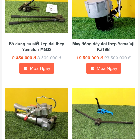
Bộ dụng cụ siết kẹp đai th​ép
Máy đóng dây đai thép Yamafuji
Yamafuji MG32
KZ19B
2.350.000 đ
3.500.000 đ
19.500.000 đ
23.500.000 đ
Mua Ngay
Mua Ngay