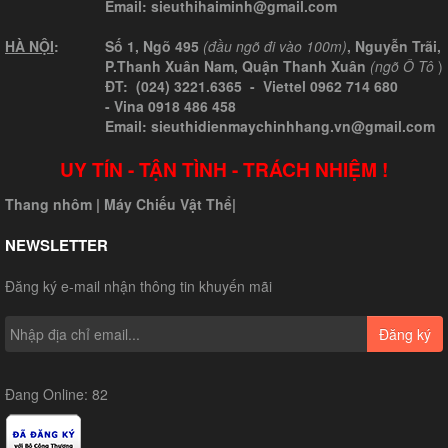
Email:
sieuthihaiminh@gmail.com
HÀ NỘI
:
Số 1, Ngõ 495
(đầu ngõ đi vào 100m)
, Nguyễn Trãi,
P.Thanh Xuân Nam, Quận Thanh Xuân
(ngõ Ô Tô
)
ĐT: (024) 3221.6365 -
Viettel
0962 714 680
-
Vina
0918 486 458
Email: sieuthidienmaychinhhang.vn@gmail.com
UY TÍN - TẬN TÌNH - TRÁCH NHIỆM !
Thang nhôm
|
Máy Chiếu Vật Thể
|
NEWSLETTER
Đăng ký e-mail nhận thông tin khuyến mãi
Đăng ký
Đang Online: 82