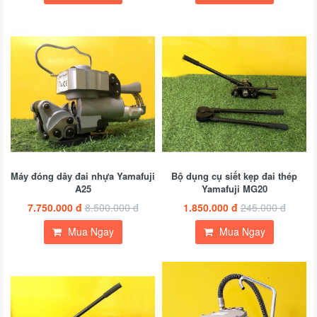
Máy đóng dây đai nhựa Yamafu​ji
Bộ dụng cụ siết kẹp đai​ thép
A25
Yamafuji MG20
7.750.000 đ
8.500.000 đ
1.850.000 đ
245.000 đ
Mua Ngay
Mua Ngay