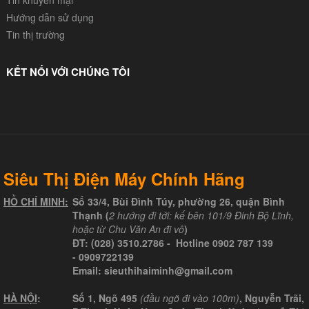
Tin khuyến mại
Hướng dẫn sử dụng
Tin thị trường
KẾT NỐI VỚI CHÚNG TÔI
Siêu Thị Điện Máy Chính Hãng
HỒ CHÍ MINH:
Số 33/4, Bùi Đình Túy, phường 26, quận Bình
Thạnh (
2 hướng đi tới: kế bên 101/9 Đinh Bộ Lĩnh,
hoặc từ Chu Văn An đi vô
)
ĐT:
(028) 3510.2786
- Hotline
0902 787 139
-
0909722139
Email:
sieuthihaiminh@gmail.com
HÀ NỘI
:
Số 1, Ngõ 495
(đầu ngõ đi vào 100m)
, Nguyễn Trãi,