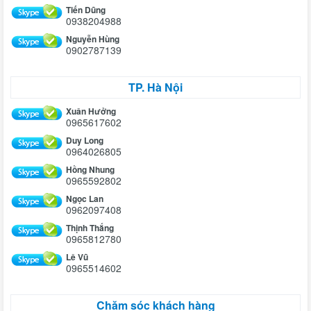
Tiến Dũng
0938204988
Nguyễn Hùng
0902787139
TP. Hà Nội
Xuân Hưởng
0965617602
Duy Long
0964026805
Hồng Nhung
0965592802
Ngọc Lan
0962097408
Thịnh Thắng
0965812780
Lê Vũ
0965514602
Chăm sóc khách hàng