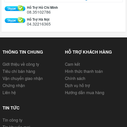
Hỗ Trợ Hồ Chí Minh
08.35102786
Hỗ Trợ Hà Nội
04.32216365
THÔNG TIN CHUNG
HỖ TRỢ KHÁCH HÀNG
Giới thiệu về công ty
Cam kết
Tiêu chí bán hàng
Hình thức thanh toán
Vận chuyển giao nhận
Chính sách
Chứng nhận
Dịch vụ hỗ trợ
Liên hệ
Hướng dẫn mua hàng
TIN TỨC
Tin công ty