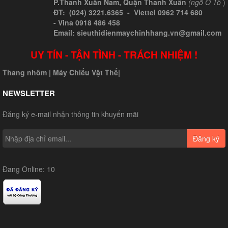
P.Thanh Xuân Nam, Quận Thanh Xuân
(ngõ Ô Tô
)
ĐT: (024) 3221.6365 -
Viettel
0962 714 680
-
Vina
0918 486 458
Email: sieuthidienmaychinhhang.vn@gmail.com
UY TÍN - TẬN TÌNH - TRÁCH NHIỆM !
Thang nhôm
|
Máy Chiếu Vật Thể
|
NEWSLETTER
Đăng ký e-mail nhận thông tin khuyến mãi
Đăng ký
Đang Online: 10