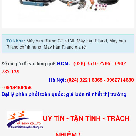
Từ khóa:
Máy hàn Riland CT 416II
,
Máy hàn Riland
,
Máy hàn
Riland chính hãng
,
Máy hàn Riland giá rẻ
HCM:
Để có giá tốt vui lòng gọi:
(028) 3510 2786 - 0902
787 139
Hà Nội:
(024) 3221 6365 -
0962714680
-
0918486458
Đại lý phân phối toàn quốc: giá luôn rẻ nhất thị trường
UY TÍN - TẬN TÌNH - TRÁCH
NHIỆM !