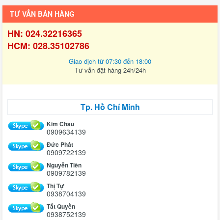
TƯ VẤN BÁN HÀNG
HN: 024.32216365
HCM: 028.35102786
Giao dịch từ 07:30 đến 18:00
Tư vấn đặt hàng 24h/24h
Tp. Hồ Chí Minh
Kim Châu
0909634139
Đức Phát
0909722139
Nguyễn Tiên
0909782139
Thị Tự
0938704139
Tất Quyền
0938752139