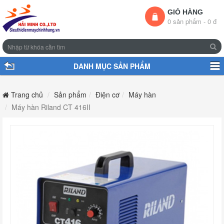
GIỎ HÀNG
0 sản phẩm - 0 đ
DANH MỤC SẢN PHẨM
Trang chủ
Sản phẩm
Điện cơ
Máy hàn
Máy hàn Riland CT 416II