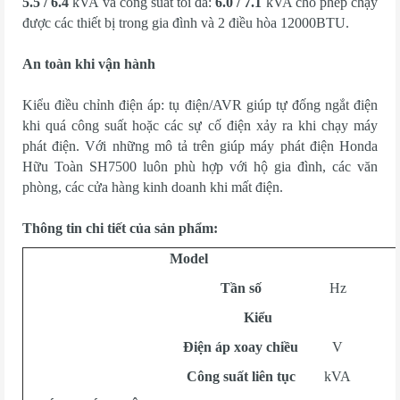
5.5 / 6.4
kVA và công suất tối đa:
6.0 / 7.1
kVA cho phép chạy
được các thiết bị trong gia đình và 2 điều hòa 12000BTU.
An toàn khi vận hành
Kiểu điều chỉnh điện áp: tụ điện/AVR giúp tự đống ngắt điện
khi quá công suất hoặc các sự cố điện xảy ra khi chạy máy
phát điện. Với những mô tả trên giúp máy phát điện Honda
Hữu Toàn SH7500 luôn phù hợp với hộ gia đình, các văn
phòng, các cửa hàng kinh doanh khi mất điện.
Thông tin chi tiết của sản phẩm:
Model
Tần số
Hz
Kiểu
Điện áp xoay chiều
V
Công suất liên tục
kVA