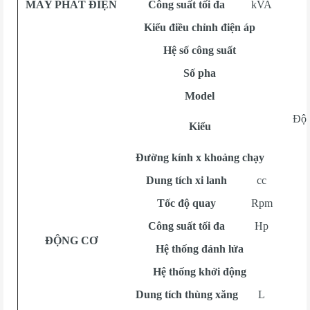
MÁY PHÁT ĐIỆN
Công suất tối đa
kVA
Kiểu điều chỉnh điện áp
Hệ số công suất
Số pha
Model
Độn
Kiểu
Đường kính x khoảng chạy
Dung tích xi lanh
cc
Tốc độ quay
Rpm
Công suất tối đa
Hp
ĐỘNG CƠ
Hệ thống đánh lửa
Hệ thống khởi động
Dung tích thùng xăng
L