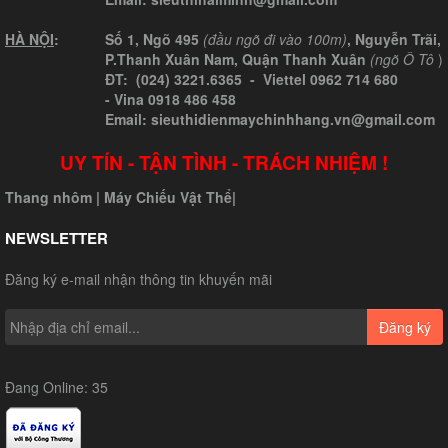
HÀ NỘI
:
Số 1, Ngõ 495
(đầu ngõ đi vào 100m)
, Nguyễn Trãi,
P.Thanh Xuân Nam, Quận Thanh Xuân
(ngõ Ô Tô
)
ĐT: (024) 3221.6365 -
Viettel
0962 714 680
-
Vina
0918 486 458
Email: sieuthidienmaychinhhang.vn@gmail.com
UY TÍN - TẬN TÌNH - TRÁCH NHIỆM !
Thang nhôm
|
Máy Chiếu Vật Thể
|
NEWSLETTER
Đăng ký e-mail nhận thông tin khuyến mãi
Đăng ký
Đang Online: 35