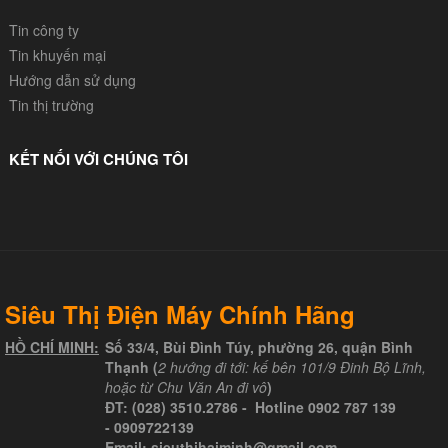
Tin công ty
Tin khuyến mại
Hướng dẫn sử dụng
Tin thị trường
KẾT NỐI VỚI CHÚNG TÔI
Siêu Thị Điện Máy Chính Hãng
HỒ CHÍ MINH:
Số 33/4, Bùi Đình Túy, phường 26, quận Bình
Thạnh (
2 hướng đi tới: kế bên 101/9 Đinh Bộ Lĩnh,
hoặc từ Chu Văn An đi vô
)
ĐT:
(028) 3510.2786
- Hotline
0902 787 139
-
0909722139
Email:
sieuthihaiminh@gmail.com