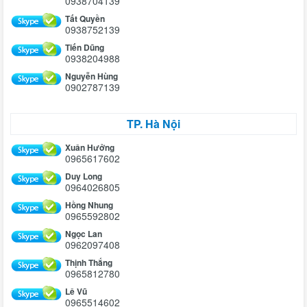
0938704139
Tất Quyền
0938752139
Tiến Dũng
0938204988
Nguyễn Hùng
0902787139
TP. Hà Nội
Xuân Hưởng
0965617602
Duy Long
0964026805
Hồng Nhung
0965592802
Ngọc Lan
0962097408
Thịnh Thắng
0965812780
Lê Vũ
0965514602