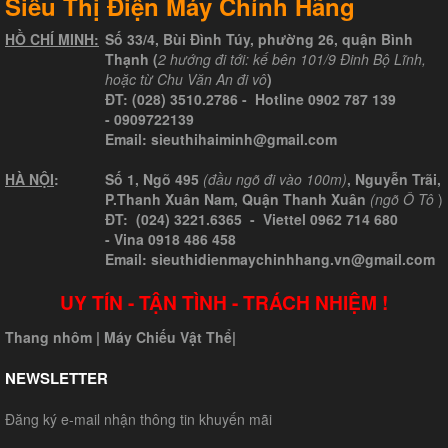
Siêu Thị Điện Máy Chính Hãng
HỒ CHÍ MINH:
Số 33/4, Bùi Đình Túy, phường 26, quận Bình
Thạnh (
2 hướng đi tới: kế bên 101/9 Đinh Bộ Lĩnh,
hoặc từ Chu Văn An đi vô
)
ĐT:
(028) 3510.2786
- Hotline
0902 787 139
-
0909722139
Email:
sieuthihaiminh@gmail.com
HÀ NỘI
:
Số 1, Ngõ 495
(đầu ngõ đi vào 100m)
, Nguyễn Trãi,
P.Thanh Xuân Nam, Quận Thanh Xuân
(ngõ Ô Tô
)
ĐT: (024) 3221.6365 -
Viettel
0962 714 680
-
Vina
0918 486 458
Email: sieuthidienmaychinhhang.vn@gmail.com
UY TÍN - TẬN TÌNH - TRÁCH NHIỆM !
Thang nhôm
|
Máy Chiếu Vật Thể
|
NEWSLETTER
Đăng ký e-mail nhận thông tin khuyến mãi