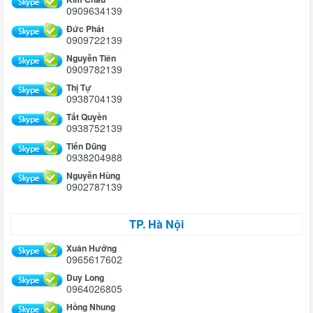
0909634139
Đức Phát
0909722139
Nguyễn Tiên
0909782139
Thị Tự
0938704139
Tất Quyền
0938752139
Tiến Dũng
0938204988
Nguyễn Hùng
0902787139
TP. Hà Nội
Xuân Hưởng
0965617602
Duy Long
0964026805
Hồng Nhung