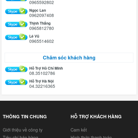
0965592802
Ngọc Lan
0962097408
Thịnh Thắng
0965812780
Lê Vũ
0965514602
Chăm sóc khách hàng
Hỗ Trợ Hồ Chí Minh
08.35102786
Hỗ Trợ Hà Nội
04.32216365
THÔNG TIN CHUNG
HỖ TRỢ KHÁCH HÀNG
Giới thiệu về công ty
Cam kết
Tiêu chí bán hàng
Hình thức thanh toán