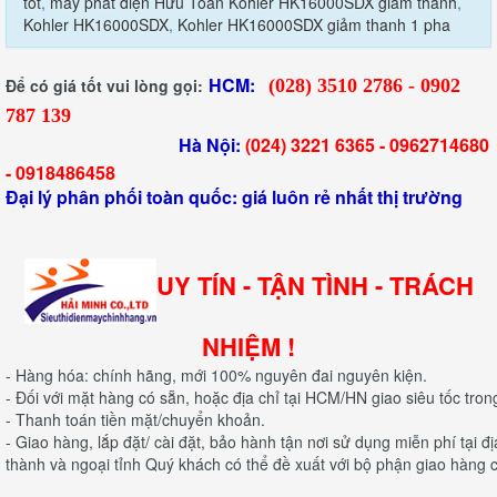
tốt
,
máy phát điện Hữu Toàn Kohler HK16000SDX giảm thanh
,
Kohler HK16000SDX
,
Kohler HK16000SDX giảm thanh 1 pha
HCM:
Để có giá tốt vui lòng gọi:
(028) 3510 2786 - 0902
787 139
Hà Nội:
(024) 3221 6365 -
0962714680
-
0918486458
Đại lý phân phối toàn quốc: giá luôn rẻ nhất thị trường
UY TÍN - TẬN TÌNH - TRÁCH
NHIỆM !
- Hàng hóa: chính hãng, mới 100% nguyên đai nguyên kiện.
- Đối với mặt hàng có sẵn, hoặc địa chỉ tại HCM/HN giao siêu tốc tron
- Thanh toán tiền mặt/chuyển khoản.
- Giao hàng, lắp đặt/ cài đặt, bảo hành tận nơi sử dụng miễn phí tại 
thành và ngoại tỉnh Quý khách có thể đề xuất với bộ phận giao hàng c