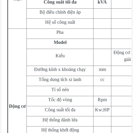
Công suất tối đa
kVA
Bộ điều chỉnh điện áp
Hệ số công suất
Pha
Model
Động cơ xă
Kiểu
giải
Đường kính x khoảng chạy
mm
Tổng dung tích xi lanh
cc
Tỉ số nén
Tốc độ vòng
Rpm
Động cơ
Công suất tối đa
Kw;HP
Hệ thống đánh lửa
Hệ thống khởi động