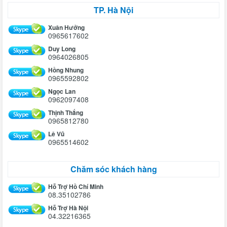
TP. Hà Nội
Xuân Hưởng
0965617602
Duy Long
0964026805
Hồng Nhung
0965592802
Ngọc Lan
0962097408
Thịnh Thắng
0965812780
Lê Vũ
0965514602
Chăm sóc khách hàng
Hỗ Trợ Hồ Chí Minh
08.35102786
Hỗ Trợ Hà Nội
04.32216365