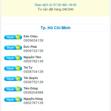
Giao dịch từ 07:30 đến 18:00
Tư vấn đặt hàng 24h/24h
Tp. Hồ Chí Minh
Kim Châu
0909634139
Đức Phát
0909722139
Nguyễn Tiên
0909782139
Thị Tự
0938704139
Tất Quyền
0938752139
Tiến Dũng
0938204988
Nguyễn Hùng
0902787139