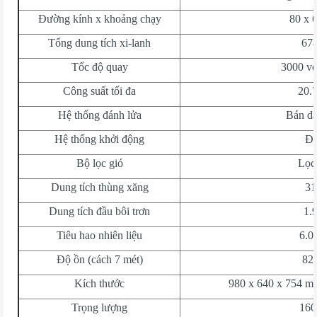
Đường kính x khoảng chạy
80 x 
Tổng dung tích xi-lanh
674
Tốc độ quay
3000 vò
Công suất tối đa
20.
Hệ thống đánh lửa
Bán d
Hệ thống khởi động
Đi
Bộ lọc gió
Lọc
Dung tích thùng xăng
31 
Dung tích đầu bôi trơn
1.9
Tiêu hao nhiên liệu
6.0 
Độ ồn (cách 7 mét)
82
Kích thước
980 x 640 x 754 mm
Trọng lượng
160