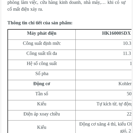
phòng làm việc, cửa hàng kinh doanh, nhà máy,… khi có sự
cố mất điện xảy ra.
Thông tin chi tiết của sản phẩm:
Máy phát điện
HK16000SDX m
Công suất định mức
10.3
Công suất tối đa
11.3
Hệ số công suất
1
Số pha
Động cơ
Kohler
Tần số
50
Kiểu
Tự kích từ, tự động
Điện áp xoay chiều
22
Động cơ xăng 4 thì, kiểu O
Kiểu
gió, 2 