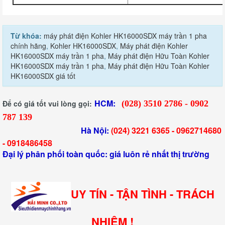
Từ khóa:
máy phát điện Kohler HK16000SDX máy trần 1 pha
chính hãng
,
Kohler HK16000SDX
,
Máy phát điện Kohler
HK16000SDX máy trần 1 pha
,
Máy phát điện Hữu Toàn Kohler
HK16000SDX máy trần 1 pha
,
Máy phát điện Hữu Toàn Kohler
HK16000SDX giá tốt
HCM:
Để có giá tốt vui lòng gọi:
(028) 3510 2786 - 0902
787 139
Hà Nội:
(024) 3221 6365 -
0962714680
-
0918486458
Đại lý phân phối toàn quốc: giá luôn rẻ nhất thị trường
UY TÍN - TẬN TÌNH - TRÁCH
NHIỆM !