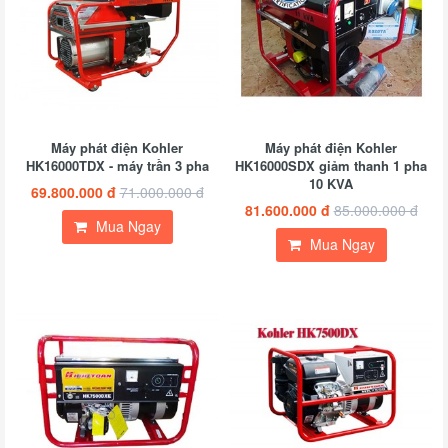
Máy phát điện Kohler
Máy phát điện Kohler
HK16000TDX - máy trần 3 pha
HK16000SDX giảm thanh 1 pha
10 KVA
69.800.000 đ
71.000.000 đ
81.600.000 đ
85.000.000 đ
Mua Ngay
Mua Ngay