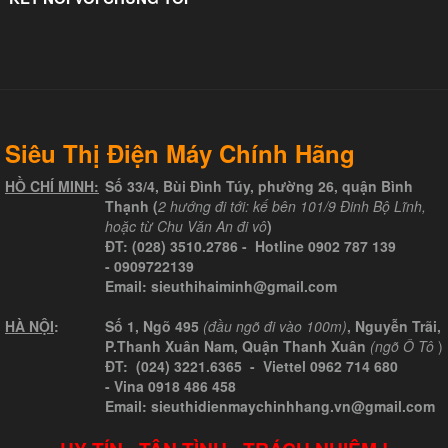
Siêu Thị Điện Máy Chính Hãng
HỒ CHÍ MINH:
Số 33/4, Bùi Đình Túy, phường 26, quận Bình
Thạnh (
2 hướng đi tới: kế bên 101/9 Đinh Bộ Lĩnh,
hoặc từ Chu Văn An đi vô
)
ĐT:
(028) 3510.2786
- Hotline
0902 787 139
-
0909722139
Email:
sieuthihaiminh@gmail.com
HÀ NỘI
:
Số 1, Ngõ 495
(đầu ngõ đi vào 100m)
, Nguyễn Trãi,
P.Thanh Xuân Nam, Quận Thanh Xuân
(ngõ Ô Tô
)
ĐT: (024) 3221.6365 -
Viettel
0962 714 680
-
Vina
0918 486 458
Email: sieuthidienmaychinhhang.vn@gmail.com