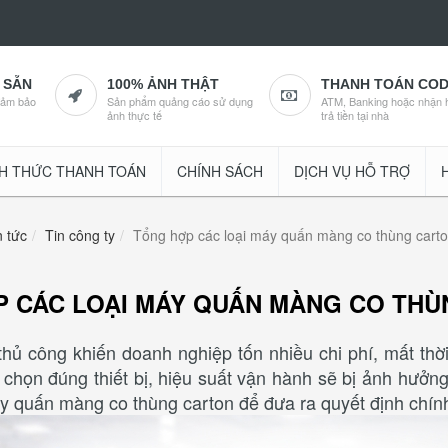
 SẴN
100% ẢNH THẬT
THANH TOÁN CO
đảm bảo
Sản phẩm quảng cáo sử dụng
ATM, Banking hoặc nhận 
ảnh thực tế
trả tiền tại nhà
H THỨC THANH TOÁN
CHÍNH SÁCH
DỊCH VỤ HỖ TRỢ
n tức
Tin công ty
Tổng hợp các loại máy quấn màng co thùng cart
 CÁC LOẠI MÁY QUẤN MÀNG CO THÙ
thủ công khiến doanh nghiệp tốn nhiều chi phí, mất th
chọn đúng thiết bị, hiệu suất vận hành sẽ bị ảnh hưởng
áy quấn màng co thùng carton để đưa ra quyết định chín