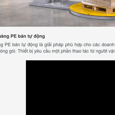
màng PE bán tự động
 PE bán tự động là giải pháp phù hợp cho các doanh
óng gói. Thiết bị yêu cầu một phần thao tác từ người v