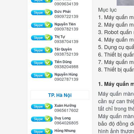
0909634139
Mục lục
Đức Phát
1. Máy quấn m
0909722139
2. Máy quấn m
Nguyễn Tiên
0909782139
3. Robot quấn 
Thị Tự
4. Máy quấn 
0938704139
5. Dụng cụ qu
Tất Quyền
6. Thiết bị q
0938752139
7. Máy quấn m
Tiến Dũng
0938204988
8. Thiết bị qu
Nguyễn Hùng
0902787139
1. Máy quấn 
Máy quấn màng 
TP. Hà Nội
cần sự can thi
Xuân Hưởng
tất chỉ trong t
0965617602
Máy quấn màng 
Duy Long
bảo độ đồng đề
0964026805
hình ảnh thươn
Hồng Nhung