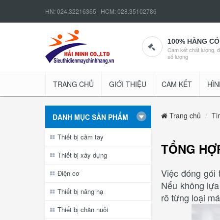
HN: 024.32216365 HCM: 028.35102786
100% HÀNG CÓ
Cam kết chất lượng, 
số lượng
TRANG CHỦ
GIỚI THIỆU
CAM KẾT
HÌN
Trang chủ
Ti
DANH MỤC SẢN PHẨM
Thiết bị cầm tay
TỔNG HỢP
Thiết bị xây dựng
Việc đóng gói 
Điện cơ
Nếu không lựa 
Thiết bị nâng hạ
rõ từng loại m
Thiết bị chăn nuôi