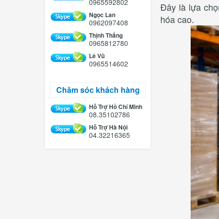
0965592802
Đây là lựa chọ
Ngọc Lan
hóa cao.
0962097408
Thịnh Thắng
0965812780
Lê Vũ
0965514602
Chăm sóc khách hàng
Hỗ Trợ Hồ Chí Minh
08.35102786
Hỗ Trợ Hà Nội
04.32216365