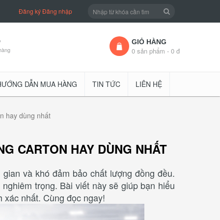
Đăng ký
Đăng nhập
D
GIỎ HÀNG
hàng
0 sản phẩm - 0 đ
HƯỚNG DẪN MUA HÀNG
TIN TỨC
LIÊN HỆ
on hay dùng nhất
NG CARTON HAY DÙNG NHẤT
ời gian và khó đảm bảo chất lượng đồng đều.
 nghiêm trọng. Bài viết này sẽ giúp bạn hiểu
h xác nhất. Cùng đọc ngay!