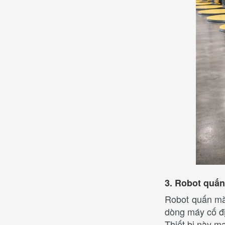
3. Robot quấn
Robot quấn màn
dòng máy cố đị
Thiết bị này ma