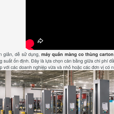
ơn giản, dễ sử dụng,
máy quấn màng co thùng carton
ng suất ổn định. Đây là lựa chọn cân bằng giữa chi phí đ
ợp với các doanh nghiệp vừa và nhỏ hoặc các đơn vị có 