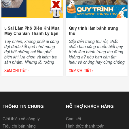
5 Sai Lầm Phổ Biến Khi Mua
Quy trình làm bánh trung
Máy Chà Sàn Thanh Lý Bạn
thu
Nên Tránh
Tuy nhiên, không phải ai cũng
Sắp đến trung thu rồi, chắc
đạt được kết quả như mong
chắn bạn cũng muốn biết quy
đợi bởi những sai lầm phổ
trình làm bánh trung thu đúng
biến khi lựa chọn và kiểm tra
không ạ? nếu bạn cần tìm
sản phẩm. Những lỗi tưởng
hiểu về chúng hãy cùng chúng
chừng nhỏ nhặt này có thể
tôi tham khảo bài viết này nhé!
XEM CHI TIẾT ›
XEM CHI TIẾT ›
khiến bạn mất tiền oan hoặc
sở hữu một chiếc máy kém
chất lượng, không đáp ứng
được nhu cầu sử dụng. Trong
bài viết này, chúng tôi sẽ chỉ
ra 5 sai lầm phổ biến nhất khi
mua máy chà sàn thanh lý,
THÔNG TIN CHUNG
HỖ TRỢ KHÁCH HÀNG
giúp bạn tránh được những rủi
ro không đáng có và đưa ra
Giới thiệu về công ty
Cam kết
lựa chọn chính xác hơn.
Tiêu chí bán hàng
Hình thức thanh toán