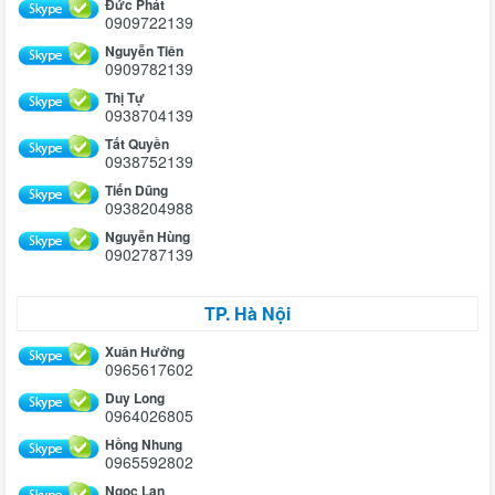
Đức Phát
0909722139
Nguyễn Tiên
0909782139
Thị Tự
0938704139
Tất Quyền
0938752139
Tiến Dũng
0938204988
Nguyễn Hùng
0902787139
TP. Hà Nội
Xuân Hưởng
0965617602
Duy Long
0964026805
Hồng Nhung
0965592802
Ngọc Lan