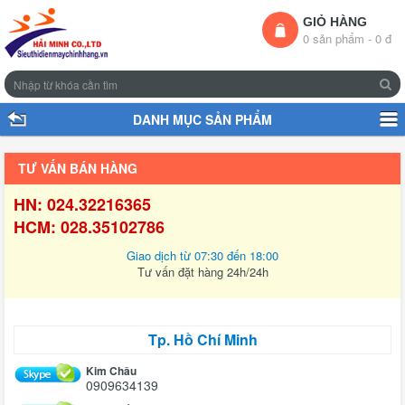
GIỎ HÀNG
0 sản phẩm - 0 đ
DANH MỤC SẢN PHẨM
TƯ VẤN BÁN HÀNG
HN: 024.32216365
HCM: 028.35102786
Giao dịch từ 07:30 đến 18:00
Tư vấn đặt hàng 24h/24h
Tp. Hồ Chí Minh
Kim Châu
0909634139