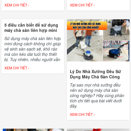
hành.
trình.
XEM CHI TIẾT ›
XEM CHI TIẾT ›
5 điều cần biết để sử dụng
máy chà sàn liên hợp mini
Sử dụng máy chà sàn liên hợp
mini đúng cách không chỉ giúp
vệ sinh sàn sạch sẽ, khô ráo
mà còn kéo dài tuổi thọ thiết
bị. Tuy nhiên, nhiều người vẫn
chưa biết cách khai thác tối đa
XEM CHI TIẾT ›
hiệu quả của máy, dẫn đến
Lý Do Nhà Xưởng Đều Sử
tốn thời gian, chi phí và giảm
Dụng Máy Chà Sàn Công
độ bền.
Nghiệp
Tại sao mọi nhà xưởng đều
nên sử dụng máy chà sàn
công nghiệp? Hãy cùng phân
tích chi tiết qua bài viết dưới
đây.
XEM CHI TIẾT ›