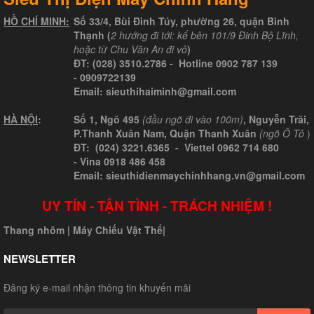
HỒ CHÍ MINH:
Số 33/4, Bùi Đình Túy, phường 26, quận Bình
Thạnh (
2 hướng đi tới: kế bên 101/9 Đinh Bộ Lĩnh,
hoặc từ Chu Văn An đi vô
)
ĐT:
(028) 3510.2786
- Hotline
0902 787 139
-
0909722139
Email:
sieuthihaiminh@gmail.com
HÀ NỘI
:
Số 1, Ngõ 495
(đầu ngõ đi vào 100m)
, Nguyễn Trãi,
P.Thanh Xuân Nam, Quận Thanh Xuân
(ngõ Ô Tô
)
ĐT: (024) 3221.6365 -
Viettel
0962 714 680
-
Vina
0918 486 458
Email: sieuthidienmaychinhhang.vn@gmail.com
UY TÍN - TẬN TÌNH - TRÁCH NHIỆM !
Thang nhôm
|
Máy Chiếu Vật Thể
|
NEWSLETTER
Đăng ký e-mail nhận thông tin khuyến mãi