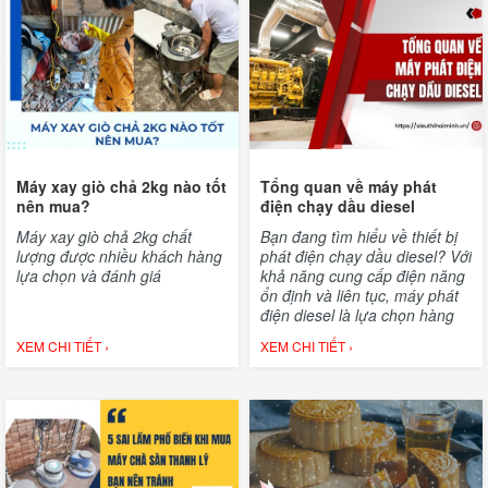
Máy xay giò chả 2kg nào tốt
Tổng quan về máy phát
nên mua?
điện chạy dầu diesel
Máy xay giò chả 2kg chất
Bạn đang tìm hiểu về thiết bị
lượng được nhiều khách hàng
phát điện chạy dầu diesel? Với
lựa chọn và đánh giá
khả năng cung cấp điện năng
ổn định và liên tục, máy phát
điện diesel là lựa chọn hàng
đầu cho các hộ gia đình,
XEM CHI TIẾT ›
XEM CHI TIẾT ›
doanh nghiệp và công trình
xây dựng. Bài viết này sẽ giúp
bạn hiểu rõ hơn về nguyên lý
hoạt động, cấu tạo và ứng
dụng của loại máy phát điện
này.