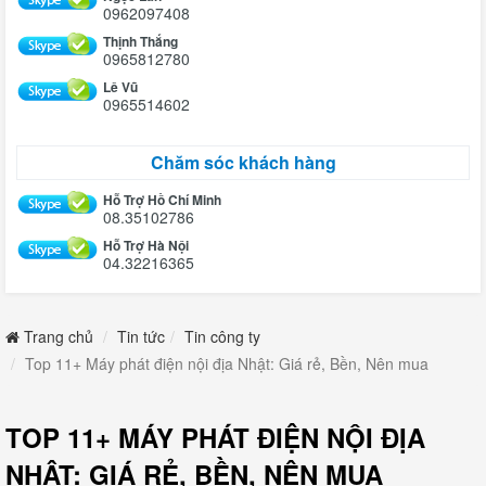
0962097408
Thịnh Thắng
0965812780
Lê Vũ
0965514602
Chăm sóc khách hàng
Hỗ Trợ Hồ Chí Minh
08.35102786
Hỗ Trợ Hà Nội
04.32216365
Trang chủ
Tin tức
Tin công ty
Top 11+ Máy phát điện nội địa Nhật: Giá rẻ, Bền, Nên mua
TOP 11+ MÁY PHÁT ĐIỆN NỘI ĐỊA
NHẬT: GIÁ RẺ, BỀN, NÊN MUA