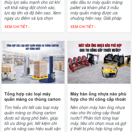
thủy lực siêu mạnh cho cơ khí
việc đầu tư máy quấn màng
với khả năng đột chính xác,
pallet và khám phá 3 mẫu
lực ép lớn và độ bền cao. Xem
máy quấn màng được ưa
ngay ưu điểm và lựa chọn
chuộng hiện nay. Giải pháp
thiết bị phù hợp.
giúp doanh nghiệp tối ưu chi
XEM CHI TIẾT ›
XEM CHI TIẾT ›
phí
Tổng hợp các loại máy
Máy hàn ống nhựa nào phù
quấn màng co thùng carton
hợp cho thi công cấp thoát
hay dùng nhất
nước?
Tìm hiểu chi tiết các loại máy
Nên chọn máy hàn ống nhựa
quấn màng co thùng carton
nào cho thi công cấp thoát
được sử dụng phổ biến, giúp
nước? Phân tích từng loại
tối ưu đóng gói, tiết kiệm chi
máy, tiêu chí chọn mua và gợi
phí và nâng cao hiệu suất vận
ý thiết bị phù hợp từng công