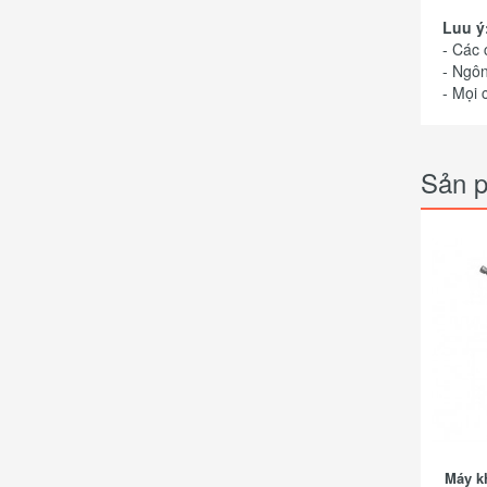
Luu ý
- Các
- Ngôn
- Mọi 
Sản p
Máy k