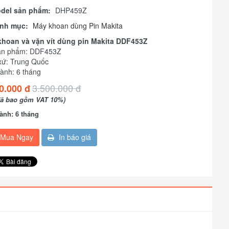
del sản phẩm:
DHP459Z
nh mục:
Máy khoan dùng Pin Makita
khoan và vặn vít dùng pin Makita DDF453Z
ản phẩm: DDF453Z
xứ: Trung Quốc
ành: 6 tháng
3.500.000 đ
0.000 đ
đã bao gồm VAT 10%)
ành: 6 tháng
Mua Ngay
In báo giá