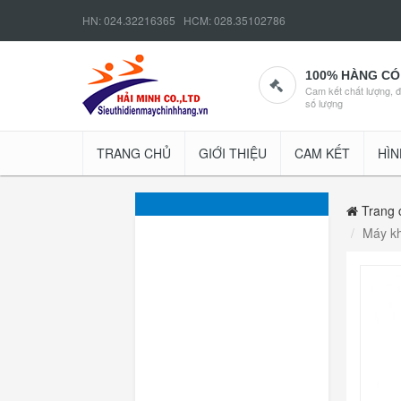
HN: 024.32216365 HCM: 028.35102786
100% HÀNG CÓ
Cam kết chất lượng, 
số lượng
TRANG CHỦ
GIỚI THIỆU
CAM KẾT
HÌN
Trang 
Máy kh