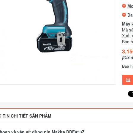
Mo
Da
Máy 
Mã s
Xuất 
Bảo h
3.15
(Giá 
Bảo h
 TIN CHI TIẾT SẢN PHẨM
hoan và vặn vít dùng pin Makita DDF453Z