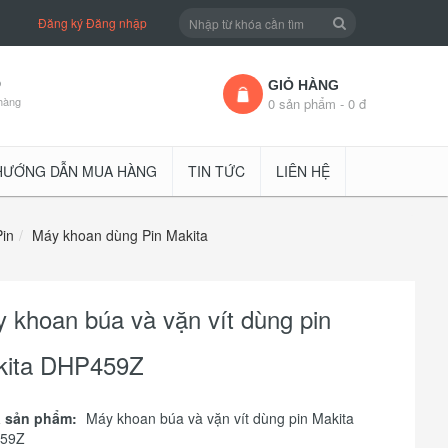
Đăng ký
Đăng nhập
D
GIỎ HÀNG
hàng
0 sản phẩm - 0 đ
HƯỚNG DẪN MUA HÀNG
TIN TỨC
LIÊN HỆ
in
Máy khoan dùng Pin Makita
 khoan búa và vặn vít dùng pin
kita DHP459Z
 sản phẩm:
Máy khoan búa và vặn vít dùng pin Makita
59Z