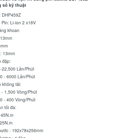
 số kỹ thuật
: DHP459Z
Pin: Li-ion 2 x18V
năng khoan
 13mm
36mm
: 13mm
ộ đập:
0-22,500 Lần/Phút
0 - 6000 Lần/Phút
 không tải:
 - 1,500 Vòng/Phút
0 - 400 Vòng/Phút
n tối đa:
 45N.m
25N.m
thước : 192x78x256mm