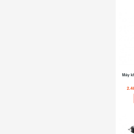
Máy kh
2.4