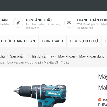
 SẴN
100% ẢNH THẬT
THANH TOÁN CO
đảm bảo
Sản phẩm quảng cáo sử dụng
ATM, Banking hoặc nhận 
ảnh thực tế
trả tiền tại nhà
H THỨC THANH TOÁN
CHÍNH SÁCH
DỊCH VỤ HỖ TRỢ
chủ
Sản phẩm
Thiết bị cầm tay
Máy khoan
Máy khoan dùng P
oan búa và vặn vít dùng pin Makita DHP459Z
Máy
Ma
Mã
DHP4