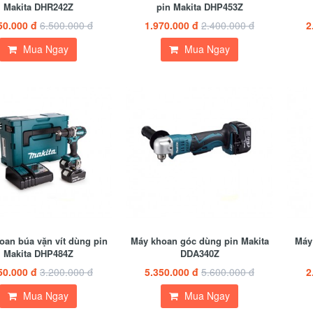
Makita DHR242Z
pin Makita DHP453Z
50.000 đ
6.500.000 đ
1.970.000 đ
2.400.000 đ
2
Mua Ngay
Mua Ngay
oan búa vặn vít dùng pin
Máy khoan góc dùng pin Makita
Máy 
Makita DHP484Z
DDA340Z
50.000 đ
3.200.000 đ
5.350.000 đ
5.600.000 đ
2
Mua Ngay
Mua Ngay