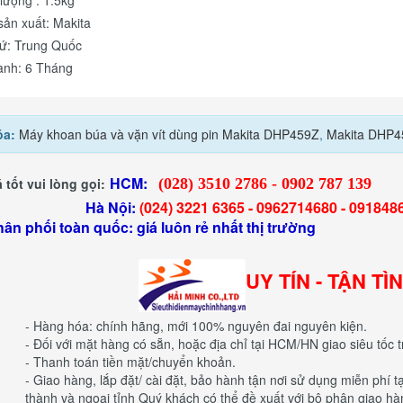
lượng : 1.5kg
ản xuất: Makita
xứ: Trung Quốc
ành: 6 Tháng
óa:
Máy khoan búa và vặn vít dùng pin Makita DHP459Z
,
Makita DHP4
HCM:
 tốt vui lòng gọi:
(028) 3510 2786 - 0902 787 139
 Nội:
(024) 3221 6365 -
0962714680 -
091848
hân phối toàn quốc: giá luôn rẻ nhất thị trường
UY TÍN - TẬN TÌ
- Hàng hóa: chính hãng, mới 100% nguyên đai nguyên kiện.
- Đối với mặt hàng có sẵn, hoặc địa chỉ tại HCM/HN giao siêu tốc t
- Thanh toán tiền mặt/chuyển khoản.
- Giao hàng, lắp đặt/ cài đặt, bảo hành tận nơi sử dụng miễn phí 
thành và ngoại tỉnh Quý khách có thể đề xuất với bộ phận giao hà