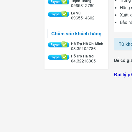
Trọng 
Thịnh Thắng
0965812780
Hãng s
Lê Vũ
Xuất 
0965514602
Bảo h
Chăm sóc khách hàng
Hỗ Trợ Hồ Chí Minh
Từ kh
08.35102786
Hỗ Trợ Hà Nội
Để có giá
04.32216365
Hà
Đại lý p