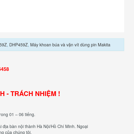
59Z
,
DHP459Z
,
Máy khoan búa và vặn vít dùng pin Makita
6458
NH - TRÁCH NHIỆM !
rong 01 – 06 tiếng.
tại địa bàn nội thành Hà Nội/Hồ Chí Minh. Ngoại
ng của chúng tôi.