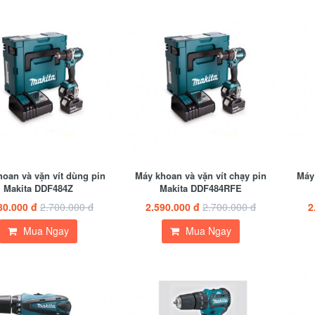
oan và vặn vít dùng pin
Máy khoan và vặn vít chạy pin
Máy 
Makita DDF484Z
Makita DDF484RFE
80.000 đ
2.700.000 đ
2.590.000 đ
2.700.000 đ
2
Mua Ngay
Mua Ngay