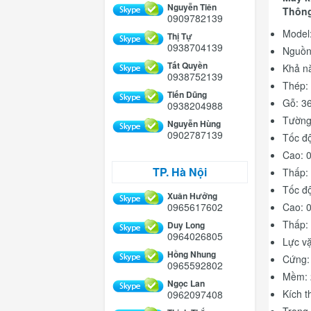
Nguyễn Tiên
Thông
0909782139
Model
Thị Tự
0938704139
Nguồn 
Tất Quyền
Khả 
0938752139
Thép:
Tiến Dũng
Gỗ: 
0938204988
Tường
Nguyễn Hùng
0902787139
Tốc đ
Cao: 
TP. Hà Nội
Thấp: 
Tốc độ
Xuân Hưởng
0965617602
Cao: 0
Thấp: 
Duy Long
0964026805
Lực vặ
Hồng Nhung
Cứng:
0965592802
Mềm: 
Ngọc Lan
Kích 
0962097408