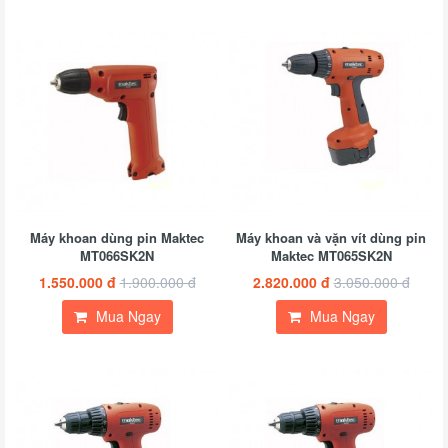
Máy khoan dùng pin Maktec
Máy khoan và vặn vít dùng pin
MT066SK2N
Maktec MT065SK2N
1.550.000 đ
1.900.000 đ
2.820.000 đ
3.050.000 đ
Mua Ngay
Mua Ngay