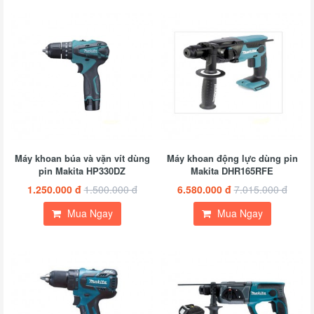
Máy khoan búa và vặn vít dùng
Máy khoan động lực dùng pin
pin Makita HP330DZ
Makita DHR165RFE
1.250.000 đ
1.500.000 đ
6.580.000 đ
7.015.000 đ
Mua Ngay
Mua Ngay