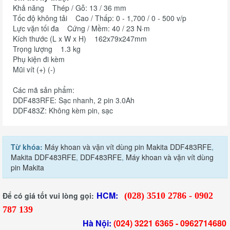
Khả năng Thép / Gỗ: 13 / 36 mm
Tốc độ không tải Cao / Thấp: 0 - 1,700 / 0 - 500 v/p
Lực vặn tối đa Cứng / Mềm: 40 / 23 N·m
Kích thước (L x W x H) 162x79x247mm
Trọng lượng 1.3 kg
Phụ kiện đi kèm
Mũi vít (+) (-)
Các mã sản phẩm:
DDF483RFE: Sạc nhanh, 2 pin 3.0Ah
DDF483Z: Không kèm pin, sạc
Từ khóa:
Máy khoan và vặn vít dùng pin Makita DDF483RFE
,
Makita DDF483RFE
,
DDF483RFE
,
Máy khoan và vặn vít dùng
pin Makita
HCM:
Để có giá tốt vui lòng gọi:
(028) 3510 2786 - 0902
787 139
Hà Nội:
(024) 3221 6365 -
0962714680