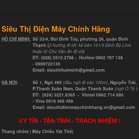
Siêu Thị Điện Máy Chính Hãng
HỒ CHÍ MINH:
Số 33/4, Bùi Đình Túy, phường 26, quận Bình
Thạnh (
2 hướng đi tới: kế bên 101/9 Đinh Bộ Lĩnh,
hoặc từ Chu Văn An đi vô
)
ĐT:
(028) 3510.2786
- Hotline
0902 787 139
-
0909722139
Email:
sieuthihaiminh@gmail.com
HÀ NỘI
:
Số 1, Ngõ 495
(đầu ngõ đi vào 100m)
, Nguyễn Trãi,
P.Thanh Xuân Nam, Quận Thanh Xuân
(ngõ Ô Tô
)
ĐT: (024) 3221.6365 -
Viettel
0962 714 680
-
Vina
0918 486 458
Email: sieuthidienmaychinhhang.vn@gmail.com
UY TÍN - TẬN TÌNH - TRÁCH NHIỆM !
Thang nhôm
|
Máy Chiếu Vật Thể
|