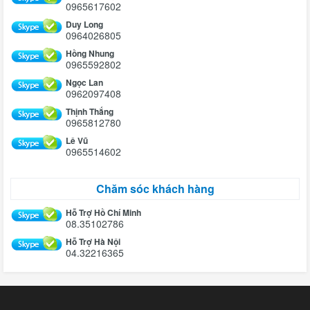
0965617602
Duy Long
0964026805
Hồng Nhung
0965592802
Ngọc Lan
0962097408
Thịnh Thắng
0965812780
Lê Vũ
0965514602
Chăm sóc khách hàng
Hỗ Trợ Hồ Chí Minh
08.35102786
Hỗ Trợ Hà Nội
04.32216365