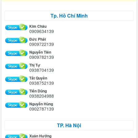
Tp. Hồ Chí Minh
Kim Châu
0909634139
Đức Phát
0909722139
Nguyễn Tiên
0909782139
Thị Tự
0938704139
Tất Quyền
0938752139
Tiến Dũng
0938204988
Nguyễn Hùng
0902787139
TP. Hà Nội
Xuân Hưởng