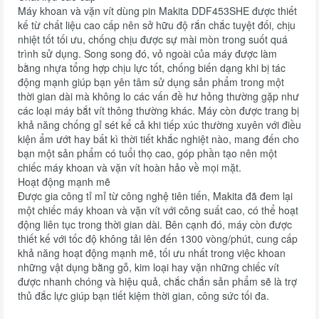
Máy khoan và vặn vít dùng pin Makita DDF453SHE được thiết
kế từ chất liệu cao cấp nên sở hữu độ rắn chắc tuyệt đối, chịu
nhiệt tốt tối ưu, chống chịu được sự mài mòn trong suốt quá
trình sử dụng. Song song đó, vỏ ngoài của máy được làm
bằng nhựa tổng hợp chịu lực tốt, chống biến dạng khi bị tác
động mạnh giúp bạn yên tâm sử dụng sản phẩm trong một
thời gian dài mà không lo các vấn đề hư hỏng thường gặp như
các loại máy bắt vít thông thường khác. Máy còn được trang bị
khả năng chống gỉ sét kể cả khi tiếp xúc thường xuyên với điều
kiện ẩm ướt hay bất kì thời tiết khắc nghiệt nào, mang đến cho
bạn một sản phẩm có tuổi thọ cao, góp phần tạo nên một
chiếc máy khoan và vặn vít hoàn hảo về mọi mặt.
Hoạt động mạnh mẽ
Được gia công tỉ mỉ từ công nghệ tiên tiến, Makita đã đem lại
một chiếc máy khoan và vặn vít với công suất cao, có thể hoạt
động liên tục trong thời gian dài. Bên cạnh đó, máy còn được
thiết kế với tốc độ không tải lên đến 1300 vòng/phút, cung cấp
khả năng hoạt động mạnh mẽ, tối ưu nhất trong việc khoan
những vật dụng bằng gỗ, kim loại hay vặn những chiếc vít
được nhanh chóng và hiệu quả, chắc chắn sản phẩm sẽ là trợ
thủ đắc lực giúp bạn tiết kiệm thời gian, công sức tối đa.