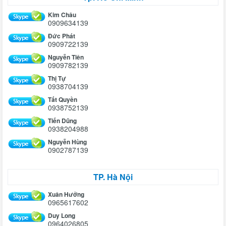
Kim Châu
0909634139
Đức Phát
0909722139
Nguyễn Tiên
0909782139
Thị Tự
0938704139
Tất Quyền
0938752139
Tiến Dũng
0938204988
Nguyễn Hùng
0902787139
TP. Hà Nội
Xuân Hưởng
0965617602
Duy Long
0964026805