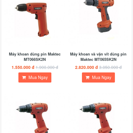
Máy khoan dùng pin Maktec
Máy khoan và vặn vít dùng pin
MT066SK2N
Maktec MT065SK2N
1.550.000 đ
1.900.000 đ
2.820.000 đ
3.050.000 đ
Mua Ngay
Mua Ngay