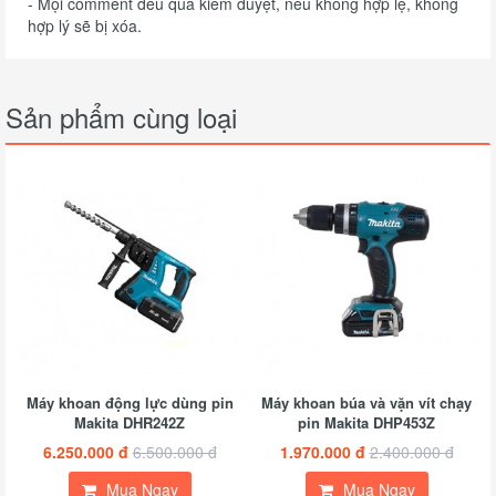
- Mọi comment đều qua kiểm duyệt, nếu không hợp lệ, không
hợp lý sẽ bị xóa.
Sản phẩm cùng loại
Máy khoan động lực dùng pin
Máy khoan búa và vặn vít chạy
Makita DHR242Z
pin Makita DHP453Z
6.250.000 đ
6.500.000 đ
1.970.000 đ
2.400.000 đ
Mua Ngay
Mua Ngay