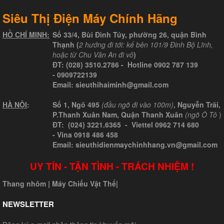
Siêu Thị Điện Máy Chính Hãng
HỒ CHÍ MINH:
Số 33/4, Bùi Đình Túy, phường 26, quận Bình
Thạnh (
2 hướng đi tới: kế bên 101/9 Đinh Bộ Lĩnh,
hoặc từ Chu Văn An đi vô
)
ĐT:
(028) 3510.2786
- Hotline
0902 787 139
-
0909722139
Email:
sieuthihaiminh@gmail.com
HÀ NỘI
:
Số 1, Ngõ 495
(đầu ngõ đi vào 100m)
, Nguyễn Trãi,
P.Thanh Xuân Nam, Quận Thanh Xuân
(ngõ Ô Tô
)
ĐT: (024) 3221.6365 -
Viettel
0962 714 680
-
Vina
0918 486 458
Email: sieuthidienmaychinhhang.vn@gmail.com
UY TÍN - TẬN TÌNH - TRÁCH NHIỆM !
Thang nhôm
|
Máy Chiếu Vật Thể
|
NEWSLETTER