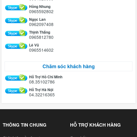
Hồng Nhung
0965592802
Ngọc Lan
0962097408
Thịnh Thắng
0965812780
Lê Vũ
0965514602
Chăm sóc khách hàng
Hỗ Trợ Hồ Chí Minh
08.35102786
Hỗ Trợ Hà Nội
04.32216365
THÔNG TIN CHUNG
HỖ TRỢ KHÁCH HÀNG