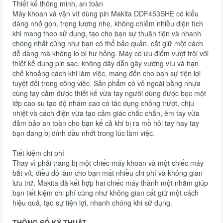
Thiết kế thông minh, an toàn
Máy khoan và vặn vít dùng pin Makita DDF453SHE có kiểu
dáng nhỏ gọn, trọng lượng nhẹ, không chiếm nhiều diện tích
khi mang theo sử dụng, tạo cho bạn sự thuận tiện và nhanh
chóng nhất cũng như bạn có thể bảo quản, cất giữ một cách
dễ dàng mà không lo bị hư hỏng. Máy có ưu điểm vượt trội với
thiết kế dùng pin sạc, không dây dẫn gây vướng víu và hạn
chế khoảng cách khi làm việc, mang đến cho bạn sự tiện lợi
tuyệt đối trong công việc. Sản phẩm có vỏ ngoài bằng nhựa
cùng tay cầm được thiết kế vừa tay người dùng được bọc một
lớp cao su tạo độ nhám cao có tác dụng chống trượt, chịu
nhiệt và cách điện vừa tạo cảm giác chắc chắn, êm tay vừa
đảm bảo an toàn cho bạn kể cả khi bị ra mồ hôi tay hay tay
bạn đang bị dính dầu nhớt trong lúc làm việc.
Tiết kiệm chi phí
Thay vì phải trang bị một chiếc máy khoan và một chiếc máy
bắt vít, điều đó làm cho bạn mất nhiều chi phí và không gian
lưu trữ, Makita đã kết hợp hai chiếc máy thành một nhằm giúp
bạn tiết kiệm chi phí cũng như không gian cất giữ một cách
hiệu quả, tạo sự tiện lợi, nhanh chóng khi sử dụng.
THÔNG SỐ KỸ THUẬT