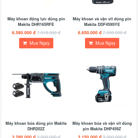
Máy khoan động lực dùng pin
Máy khoan và vặn vít dùng pin
Makita DHR165RFE
Makita DDF459SYE
6.580.000 đ
7.015.000 đ
6.650.000 đ
7.000.000 đ
Mua Ngay
Mua Ngay
Máy khoan búa dùng pin Makita
Máy khoan búa và vặn vít dùng
DHR202Z
pin Makita DHP459Z
3.280.000 đ
3.500.000 đ
3.150.000 đ
3.500.000 đ