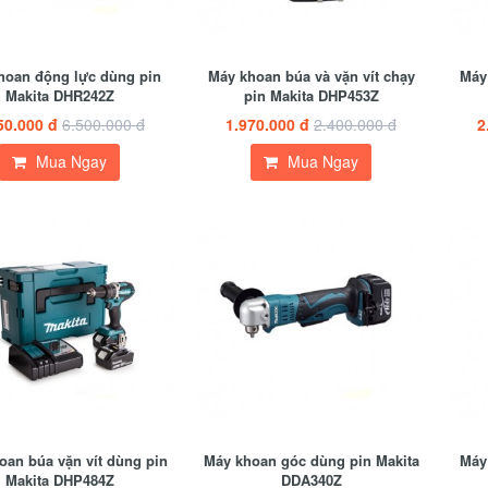
hoan động lực dùng pin
Máy khoan búa và vặn vít chạy
Máy 
Makita DHR242Z
pin Makita DHP453Z
50.000 đ
6.500.000 đ
1.970.000 đ
2.400.000 đ
2
Mua Ngay
Mua Ngay
oan búa vặn vít dùng pin
Máy khoan góc dùng pin Makita
Máy 
Makita DHP484Z
DDA340Z