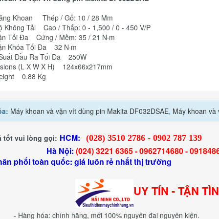
ăng Khoan Thép / Gỗ: 10 / 28 Mm
 Không Tải Cao / Thấp: 0 - 1,500 / 0 - 450 V/P
ặn Tối Đa Cứng / Mềm: 35 / 21 N·m
ặn Khóa Tối Đa 32 N·m
Suất Đầu Ra Tối Đa 250W
sions (L X W X H) 124x66x217mm
eight 0.88 Kg
óa:
Máy khoan và vặn vít dùng pin Makita DF032DSAE
,
Máy khoan và v
HCM:
 tốt vui lòng gọi:
(028) 3510 2786 - 0902 787 139
 Nội:
(024) 3221 6365 -
0962714680 -
091848
hân phối toàn quốc: giá luôn rẻ nhất thị trường
UY TÍN - TẬN TÌ
- Hàng hóa: chính hãng, mới 100% nguyên đai nguyên kiện.