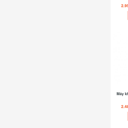
2.9
Máy kh
2.4