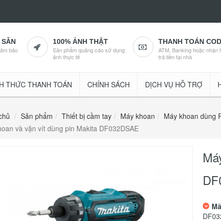
 SẴN
100% ẢNH THẬT
THANH TOÁN CO
đảm bảo
Sản phẩm quảng cáo sử dụng
ATM, Banking hoặc nhận 
ảnh thực tế
trả tiền tại nhà
H THỨC THANH TOÁN
CHÍNH SÁCH
DỊCH VỤ HỖ TRỢ
chủ
Sản phẩm
Thiết bị cầm tay
Máy khoan
Máy khoan dùng P
oan và vặn vít dùng pin Makita DF032DSAE
Máy
DF
Mã
DF03