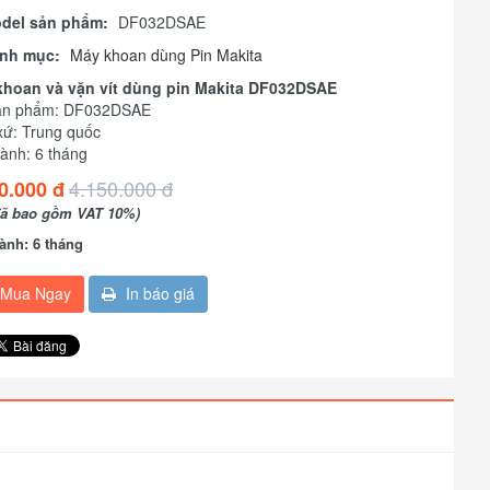
del sản phẩm:
DF032DSAE
nh mục:
Máy khoan dùng Pin Makita
khoan và vặn vít dùng pin Makita DF032DSAE
ản phẩm: DF032DSAE
xứ: Trung quốc
ành: 6 tháng
4.150.000 đ
0.000 đ
đã bao gồm VAT 10%)
ành: 6 tháng
Mua Ngay
In báo giá