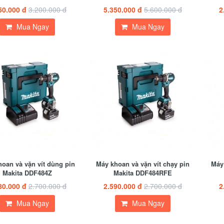
50.000 đ
3.200.000 đ
5.350.000 đ
5.600.000 đ
2
Mua Ngay
Mua Ngay
oan và vặn vít dùng pin
Máy khoan và vặn vít chạy pin
Máy 
Makita DDF484Z
Makita DDF484RFE
80.000 đ
2.700.000 đ
2.590.000 đ
2.700.000 đ
2
Mua Ngay
Mua Ngay