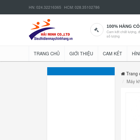
HN: 024.32216365 HCM: 028.35102786
100% HÀNG CÓ
Cam kết chất lượng, 
số lượng
TRANG CHỦ
GIỚI THIỆU
CAM KẾT
HÌN
Trang 
Máy kh