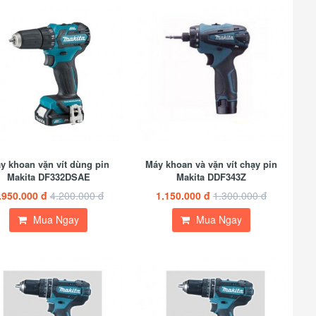
y khoan vặn vít dùng pin
Máy khoan và vặn vít chạy pin
Makita DF332DSAE
Makita DDF343Z
.950.000 đ
4.200.000 đ
1.150.000 đ
1.300.000 đ
Mua Ngay
Mua Ngay