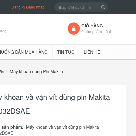
Đăng ký
Đăng nhập
D
GIỎ HÀNG
hàng
0 sản phẩm - 0 đ
HƯỚNG DẪN MUA HÀNG
TIN TỨC
LIÊN HỆ
in
Máy khoan dùng Pin Makita
 khoan và vặn vít dùng pin Makita
032DSAE
 sản phẩm:
Máy khoan và vặn vít dùng pin Makita
2DSAE