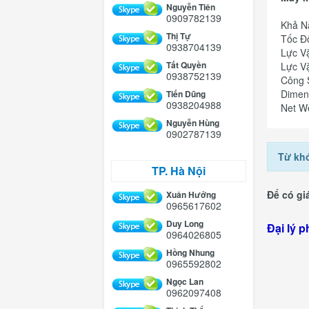
Nguyễn Tiên
0909782139
Khả N
Thị Tự
Tốc Độ
0938704139
Lực V
Tất Quyền
Lực V
0938752139
Công 
Dimen
Tiến Dũng
0938204988
Net W
Nguyễn Hùng
0902787139
Từ kh
TP. Hà Nội
Để có giá
Xuân Hưởng
0965617602
Hà
Duy Long
Đại lý p
0964026805
Hồng Nhung
0965592802
Ngọc Lan
0962097408