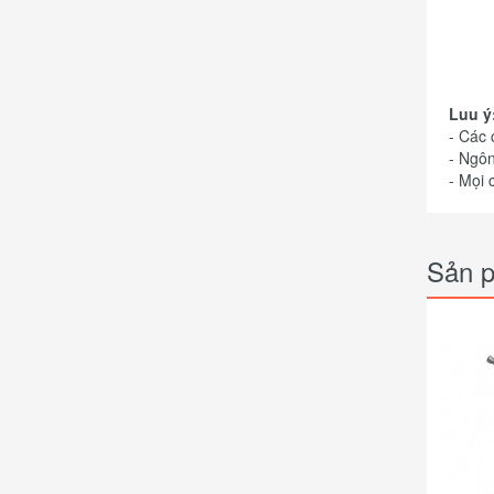
Luu ý
- Các
- Ngôn
- Mọi 
Sản p