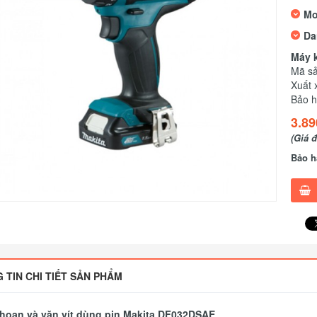
Mo
Da
Máy 
Mã s
Xuất 
Bảo h
3.89
(Giá 
Bảo h
 TIN CHI TIẾT SẢN PHẨM
hoan và vặn vít dùng pin Makita DF032DSAE