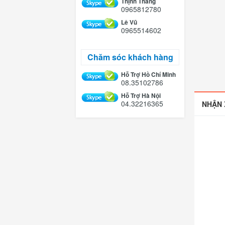
Thịnh Thắng
0965812780
Lê Vũ
0965514602
Chăm sóc khách hàng
Hỗ Trợ Hồ Chí Minh
08.35102786
Hỗ Trợ Hà Nội
04.32216365
NHẬN 