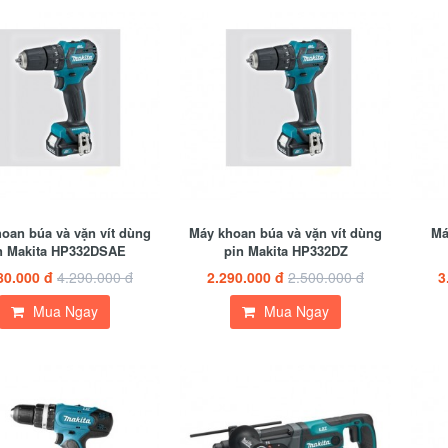
oan búa và vặn vít dùng
Máy khoan búa và vặn vít dùng
Má
n Makita HP332DSAE
pin Makita HP332DZ
80.000 đ
4.290.000 đ
2.290.000 đ
2.500.000 đ
3
Mua Ngay
Mua Ngay