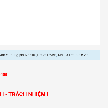
ặn vít dùng pin Makita
,
DF032DSAE
,
Makita DF032DSAE
6458
NH - TRÁCH NHIỆM !