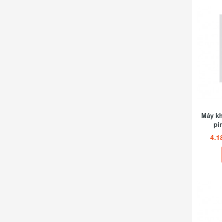
Máy kh
pi
4.1