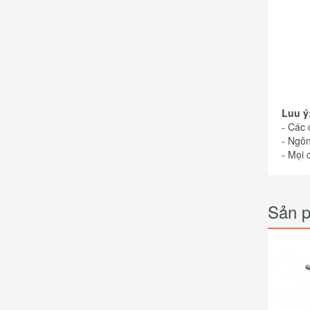
Luu ý
- Các
- Ngôn
- Mọi 
Sản p