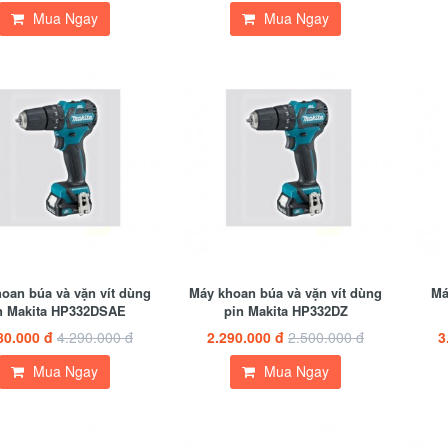
Mua Ngay
Mua Ngay
oan búa và vặn vít dùng
Máy khoan búa và vặn vít dùng
Má
n Makita HP332DSAE
pin Makita HP332DZ
80.000 đ
4.290.000 đ
2.290.000 đ
2.500.000 đ
3
Mua Ngay
Mua Ngay