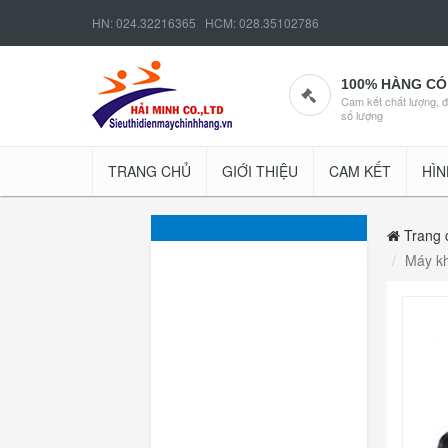
HN: 024.32216365 HCM: 028.35102786
100% HÀNG CÓ
Cam kết chất lượng, 
số lượng
TRANG CHỦ
GIỚI THIỆU
CAM KẾT
HÌN
Trang 
Máy k