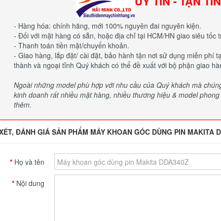
UY TÍN - TẬN TÌ
- Hàng hóa: chính hãng, mới 100% nguyên đai nguyên kiện.
- Đối với mặt hàng có sẵn, hoặc địa chỉ tại HCM/HN giao siêu tốc t
- Thanh toán tiền mặt/chuyển khoản.
- Giao hàng, lắp đặt/ cài đặt, bảo hành tận nơi sử dụng miễn phí 
thành và ngoại tỉnh Quý khách có thể đề xuất với bộ phận giao hà
Ngoài những model phù hợp với nhu cầu của Quý khách mà chúng t
kinh doanh rất nhiều mặt hàng, nhiều thương hiệu & model phong p
thêm.
XÉT, ĐÁNH GIÁ SẢN PHẨM MÁY KHOAN GÓC DÙNG PIN MAKITA 
Họ và tên
Nội dung