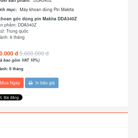
del sản phẩm:
DDA340Z
nh mục:
Máy khoan dùng Pin Makita
khoan góc dùng pin Makita DDA340Z
ản phẩm: DDA340Z
xứ: Trung quốc
ành: 6 tháng
5.600.000 đ
0.000 đ
đã bao gồm VAT 10%)
ành: 6 tháng
Mua Ngay
In báo giá