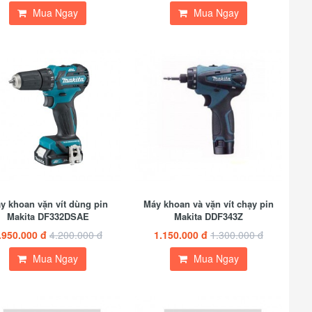
Mua Ngay
Mua Ngay
y khoan vặn vít dùng pin
Máy khoan và vặn vít chạy pin
Makita DF332DSAE
Makita DDF343Z
.950.000 đ
4.200.000 đ
1.150.000 đ
1.300.000 đ
Mua Ngay
Mua Ngay