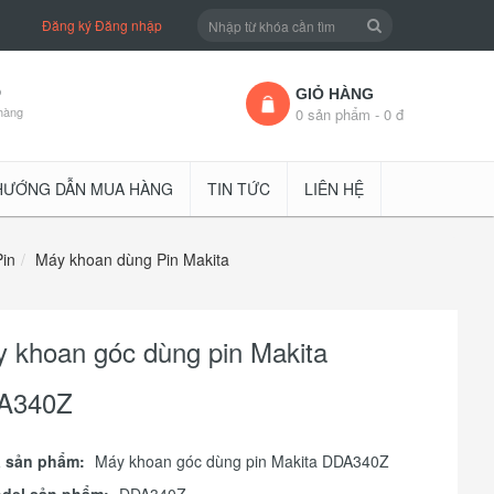
Đăng ký
Đăng nhập
D
GIỎ HÀNG
hàng
0 sản phẩm - 0 đ
HƯỚNG DẪN MUA HÀNG
TIN TỨC
LIÊN HỆ
in
Máy khoan dùng Pin Makita
 khoan góc dùng pin Makita
A340Z
 sản phẩm:
Máy khoan góc dùng pin Makita DDA340Z