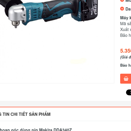
Mo
Da
Máy 
Mã s
Xuất 
Bảo h
5.35
(Giá 
Bảo h
 TIN CHI TIẾT SẢN PHẨM
hoan góc dùng pin Makita DDA340Z