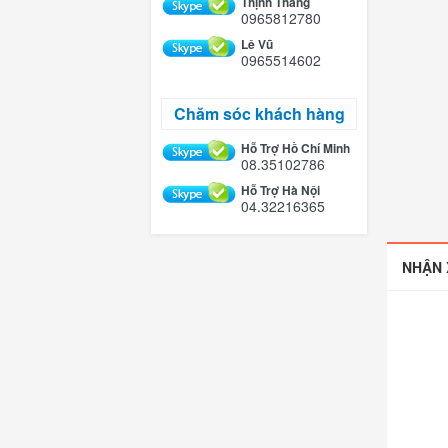
Thịnh Thắng
0965812780
Lê Vũ
0965514602
Chăm sóc khách hàng
Hỗ Trợ Hồ Chí Minh
08.35102786
Hỗ Trợ Hà Nội
04.32216365
NHẬN 