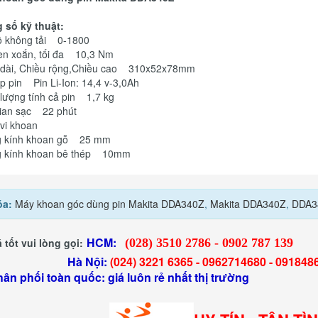
 số kỹ thuật:
ộ không tải 0-1800
n xoắn, tối đa 10,3 Nm
 dài, Chiều rộng,Chiều cao 310x52x78mm
p pin Pin Li-Ion: 14,4 v-3,0Ah
lượng tính cả pin 1,7 kg
gian sạc 22 phút
vi khoan
 kính khoan gỗ 25 mm
 kính khoan bê thép 10mm
óa:
Máy khoan góc dùng pin Makita DDA340Z
,
Makita DDA340Z
,
DDA3
HCM:
 tốt vui lòng gọi:
(028) 3510 2786 - 0902 787 139
 Nội:
(024) 3221 6365 -
0962714680 -
091848
hân phối toàn quốc: giá luôn rẻ nhất thị trường