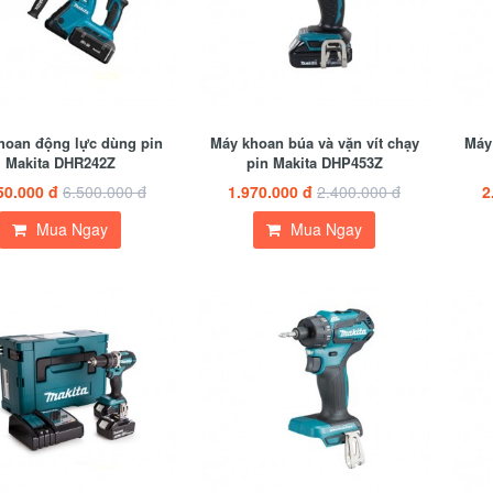
hoan động lực dùng pin
Máy khoan búa và vặn vít chạy
Máy 
Makita DHR242Z
pin Makita DHP453Z
50.000 đ
6.500.000 đ
1.970.000 đ
2.400.000 đ
2
Mua Ngay
Mua Ngay