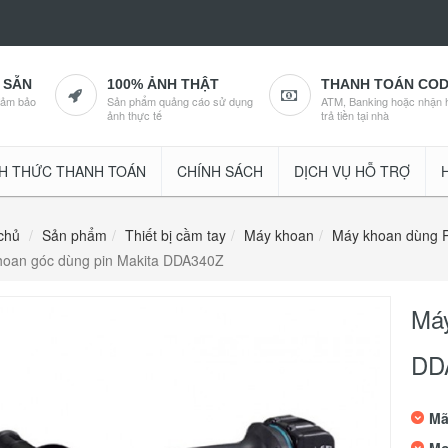
 SẴN
100% ẢNH THẬT
THANH TOÁN CO
đảm bảo
Sản phẩm quảng cáo sử dụng
ATM, Banking hoặc nhận 
ảnh thực tế
trả tiền tại nhà
H THỨC THANH TOÁN
CHÍNH SÁCH
DỊCH VỤ HỖ TRỢ
chủ
Sản phẩm
Thiết bị cầm tay
Máy khoan
Máy khoan dùng P
hoan góc dùng pin Makita DDA340Z
Máy
DD
Mã