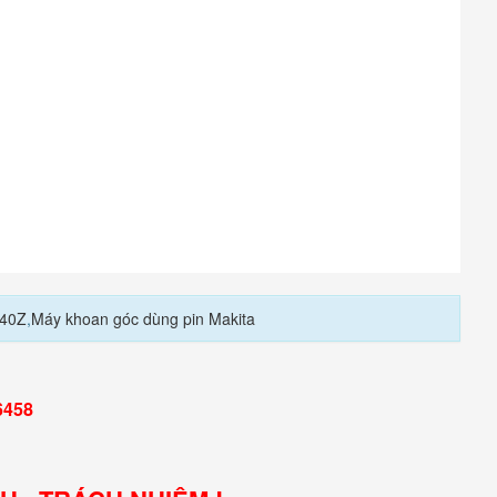
40Z
,
Máy khoan góc dùng pin Makita
6458