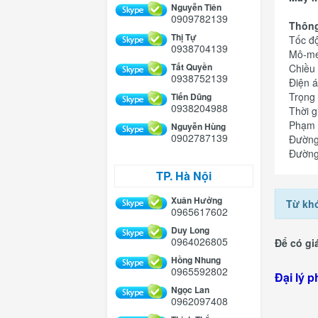
Nguyễn Tiên
0909782139
Thông
Thị Tự
Tốc đ
0938704139
Mô-me
Tất Quyền
Chiều
0938752139
Điện á
Trọng 
Tiến Dũng
0938204988
Thời 
Phạm 
Nguyễn Hùng
0902787139
Đường
Đường
TP. Hà Nội
Xuân Hưởng
Từ kh
0965617602
Duy Long
0964026805
Để có giá
Hồng Nhung
Hà
0965592802
Đại lý p
Ngọc Lan
0962097408