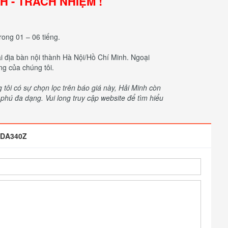
NH - TRÁCH NHIỆM !
rong 01 – 06 tiếng.
tại địa bàn nội thành Hà Nội/Hồ Chí Minh. Ngoại
ng của chúng tôi.
ôi có sự chọn lọc trên báo giá này, Hải Minh còn
hú đa dạng. Vui long truy cập website để tìm hiểu
DDA340Z