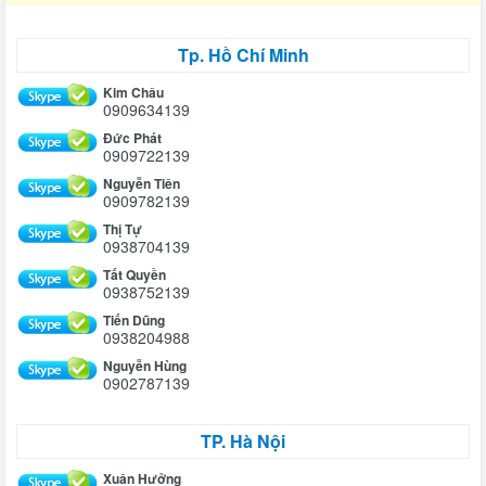
Tp. Hồ Chí Minh
Kim Châu
0909634139
Đức Phát
0909722139
Nguyễn Tiên
0909782139
Thị Tự
0938704139
Tất Quyền
0938752139
Tiến Dũng
0938204988
Nguyễn Hùng
0902787139
TP. Hà Nội
Xuân Hưởng