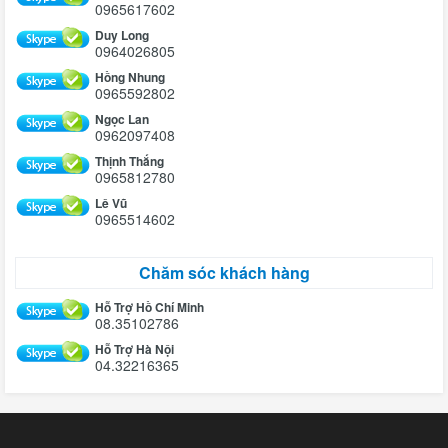
0965617602
Duy Long
0964026805
Hồng Nhung
0965592802
Ngọc Lan
0962097408
Thịnh Thắng
0965812780
Lê Vũ
0965514602
Chăm sóc khách hàng
Hỗ Trợ Hồ Chí Minh
08.35102786
Hỗ Trợ Hà Nội
04.32216365