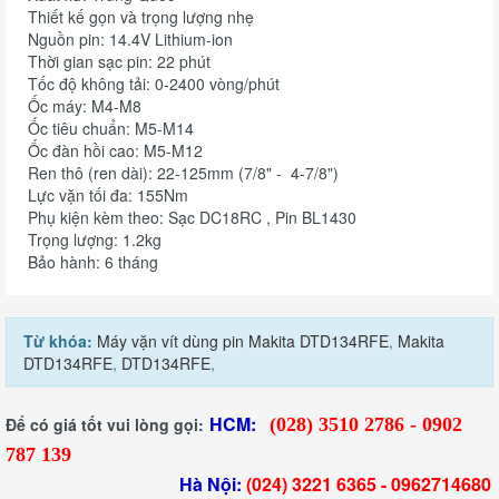
Thiết kế gọn và trọng lượng nhẹ
Nguồn pin: 14.4V Lithium-ion
Thời gian sạc pin: 22 phút
Tốc độ không tải: 0-2400 vòng/phút
Ốc máy: M4-M8
Ốc tiêu chuẩn: M5-M14
Ốc đàn hồi cao: M5-M12
Ren thô (ren dài): 22-125mm (7/8" - 4-7/8")
Lực vặn tối đa: 155Nm
Phụ kiện kèm theo: Sạc DC18RC , Pin BL1430
Trọng lượng: 1.2kg
Bảo hành: 6 tháng
Từ khóa:
Máy vặn vít dùng pin Makita DTD134RFE
,
Makita
DTD134RFE
,
DTD134RFE
,
HCM:
Để có giá tốt vui lòng gọi:
(028) 3510 2786 - 0902
787 139
Hà Nội:
(024) 3221 6365 -
0962714680