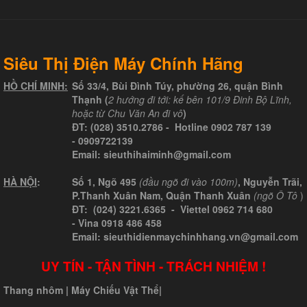
Siêu Thị Điện Máy Chính Hãng
HỒ CHÍ MINH:
Số 33/4, Bùi Đình Túy, phường 26, quận Bình
Thạnh (
2 hướng đi tới: kế bên 101/9 Đinh Bộ Lĩnh,
hoặc từ Chu Văn An đi vô
)
ĐT:
(028) 3510.2786
- Hotline
0902 787 139
-
0909722139
Email:
sieuthihaiminh@gmail.com
HÀ NỘI
:
Số 1, Ngõ 495
(đầu ngõ đi vào 100m)
, Nguyễn Trãi,
P.Thanh Xuân Nam, Quận Thanh Xuân
(ngõ Ô Tô
)
ĐT: (024) 3221.6365 -
Viettel
0962 714 680
-
Vina
0918 486 458
Email: sieuthidienmaychinhhang.vn@gmail.com
UY TÍN - TẬN TÌNH - TRÁCH NHIỆM !
Thang nhôm
|
Máy Chiếu Vật Thể
|