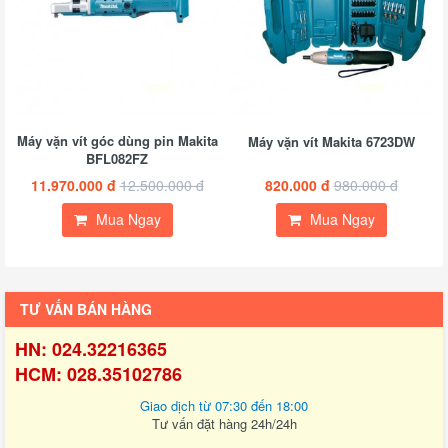
Máy vặn vít góc dùng pin Makita
Máy vặn vít Makita 6723DW
BFL082FZ
11.970.000 đ
12.500.000 đ
820.000 đ
980.000 đ
Mua Ngay
Mua Ngay
TƯ VẤN BÁN HÀNG
HN: 024.32216365
HCM: 028.35102786
Giao dịch từ 07:30 đến 18:00
Tư vấn đặt hàng 24h/24h