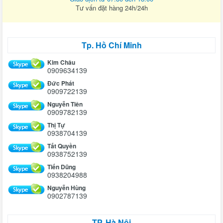
Tư vấn đặt hàng 24h/24h
Tp. Hồ Chí Minh
Kim Châu
0909634139
Đức Phát
0909722139
Nguyễn Tiên
0909782139
Thị Tự
0938704139
Tất Quyền
0938752139
Tiến Dũng
0938204988
Nguyễn Hùng
0902787139
TP. Hà Nội