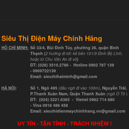
Siêu Thị Điện Máy Chính Hãng
HỒ CHÍ MINH:
Số 33/4, Bùi Đình Túy, phường 26, quận Bình
Thạnh (
2 hướng đi tới: kế bên 101/9 Đinh Bộ Lĩnh,
hoặc từ Chu Văn An đi vô
)
ĐT:
(028) 3510.2786
- Hotline
0902 787 139
-
0909722139
Email:
sieuthihaiminh@gmail.com
HÀ NỘI
:
Số 1, Ngõ 495
(đầu ngõ đi vào 100m)
, Nguyễn Trãi,
P.Thanh Xuân Nam, Quận Thanh Xuân
(ngõ Ô Tô
)
ĐT: (024) 3221.6365 -
Viettel
0962 714 680
-
Vina
0918 486 458
Email: sieuthidienmaychinhhang.vn@gmail.com
UY TÍN - TẬN TÌNH - TRÁCH NHIỆM !