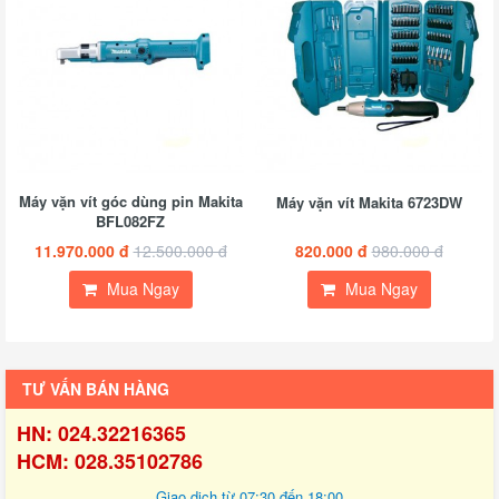
Máy vặn vít góc dùng pin Makita
Máy vặn vít Makita 6723DW
BFL082FZ
11.970.000 đ
12.500.000 đ
820.000 đ
980.000 đ
Mua Ngay
Mua Ngay
TƯ VẤN BÁN HÀNG
HN: 024.32216365
HCM: 028.35102786
Giao dịch từ 07:30 đến 18:00