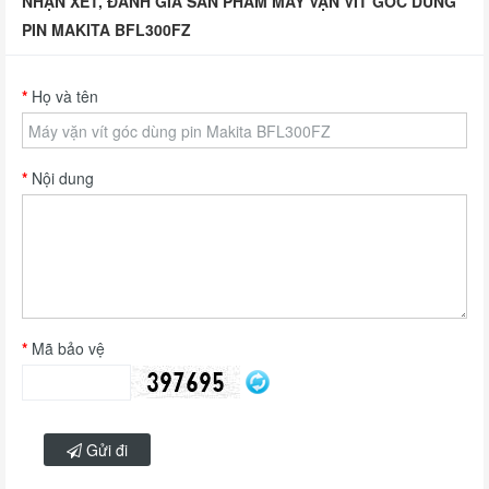
NHẬN XÉT, ĐÁNH GIÁ SẢN PHẨM MÁY VẶN VÍT GÓC DÙNG
PIN MAKITA BFL300FZ
Họ và tên
Nội dung
Mã bảo vệ
Gửi đi