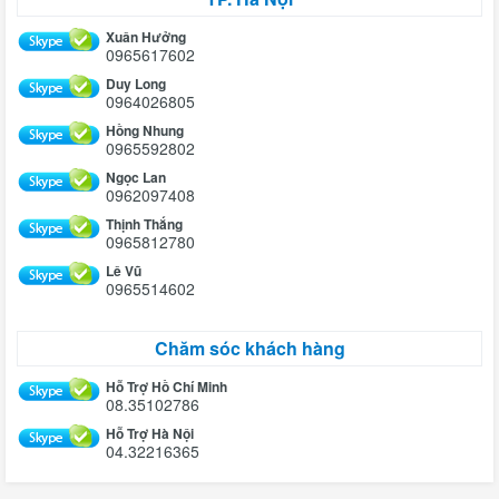
Xuân Hưởng
0965617602
Duy Long
0964026805
Hồng Nhung
0965592802
Ngọc Lan
0962097408
Thịnh Thắng
0965812780
Lê Vũ
0965514602
Chăm sóc khách hàng
Hỗ Trợ Hồ Chí Minh
08.35102786
Hỗ Trợ Hà Nội
04.32216365