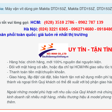
óa:
Máy vặn vít dùng pin Makita DTD153Z
,
Makita DTD153Z
,
DTD153Z
HCM:
 tốt vui lòng gọi:
(028) 3510 2786 - 0902 787 139
 Nội:
(024) 3221 6365 -
0962714680 -
091848
hân phối toàn quốc: giá luôn rẻ nhất thị trường
UY TÍN - TẬN TÌ
- Hàng hóa: chính hãng, mới 100% nguyên đai nguyên kiện.
- Đối với mặt hàng có sẵn, hoặc địa chỉ tại HCM/HN giao siêu tốc t
- Thanh toán tiền mặt/chuyển khoản.
- Giao hàng, lắp đặt/ cài đặt, bảo hành tận nơi sử dụng miễn phí 
thành và ngoại tỉnh Quý khách có thể đề xuất với bộ phận giao hà
Ngoài những model phù hợp với nhu cầu của Quý khách mà chúng t
kinh doanh rất nhiều mặt hàng, nhiều thương hiệu & model phong p
thêm.