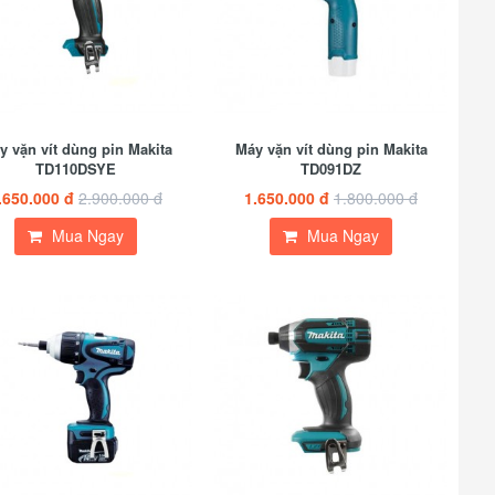
y vặn vít dùng pin Makita
Máy vặn vít dùng pin Makita
TD110DSYE
TD091DZ
.650.000 đ
2.900.000 đ
1.650.000 đ
1.800.000 đ
Mua Ngay
Mua Ngay