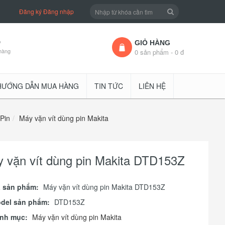
Đăng ký
Đăng nhập
D
GIỎ HÀNG
hàng
0 sản phẩm - 0 đ
HƯỚNG DẪN MUA HÀNG
TIN TỨC
LIÊN HỆ
 Pin
Máy vặn vít dùng pin Makita
 vặn vít dùng pin Makita DTD153Z
 sản phẩm:
Máy vặn vít dùng pin Makita DTD153Z
del sản phẩm:
DTD153Z
nh mục:
Máy vặn vít dùng pin Makita