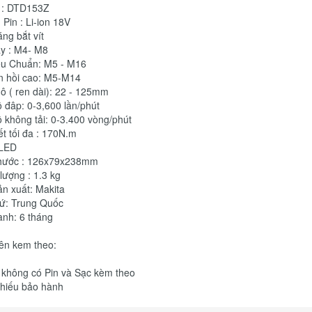
 : DTD153Z
Pin : Li-ion 18V
ng bắt vít
y : M4- M8
êu Chuẩn: M5 - M16
n hồi cao: M5-M14
ô ( ren dài): 22 - 125mm
 đâp: 0-3,600 lần/phút
 không tải: 0-3.400 vòng/phút
ết tối đa : 170N.m
 LED
thước : 126x79x238mm
lượng : 1.3 kg
n xuất: Makita
xứ: Trung Quốc
ành: 6 tháng
ên kem theo:
 không có Pin và Sạc kèm theo
Phiếu bảo hành