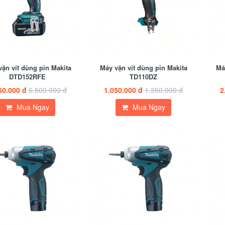
ặn vít dùng pin Makita
Máy vặn vít dùng pin Makita
Má
DTD152RFE
TD110DZ
50.000 đ
6.500.000 đ
1.050.000 đ
1.350.000 đ
2
Mua Ngay
Mua Ngay