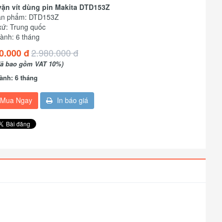
ặn vít dùng pin Makita DTD153Z
ản phẩm: DTD153Z
xứ: Trung quốc
ành: 6 tháng
2.980.000 đ
0.000 đ
đã bao gồm VAT 10%)
ành: 6 tháng
Mua Ngay
In báo giá