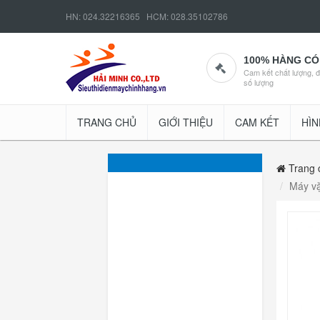
HN: 024.32216365 HCM: 028.35102786
100% HÀNG CÓ
Cam kết chất lượng, 
số lượng
TRANG CHỦ
GIỚI THIỆU
CAM KẾT
HÌN
Trang 
Máy vặ