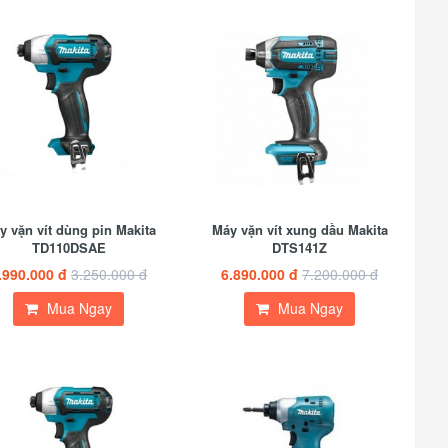
y vặn vít dùng pin Makita
Máy vặn vít xung dầu Makita
TD110DSAE
DTS141Z
.990.000 đ
3.250.000 đ
6.890.000 đ
7.200.000 đ
Mua Ngay
Mua Ngay