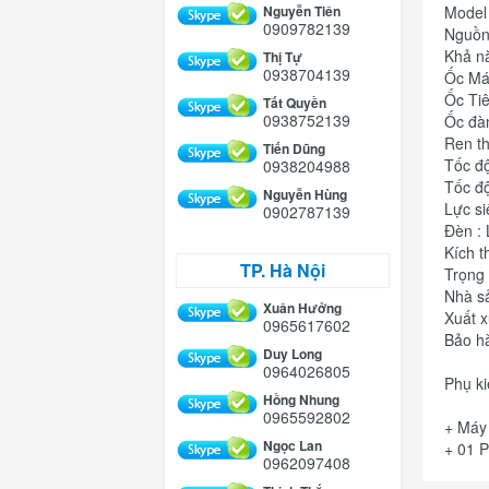
Nguyễn Tiên
Model
0909782139
Nguồn 
Khả nă
Thị Tự
0938704139
Ốc Má
Ốc Ti
Tất Quyền
0938752139
Ốc đà
Ren th
Tiến Dũng
Tốc độ
0938204988
Tốc độ
Nguyễn Hùng
Lực si
0902787139
Đèn :
Kích 
TP. Hà Nội
Trọng 
Nhà sả
Xuân Hưởng
Xuất 
0965617602
Bảo h
Duy Long
0964026805
Phụ ki
Hồng Nhung
0965592802
+ Máy
Ngọc Lan
+ 01 
0962097408