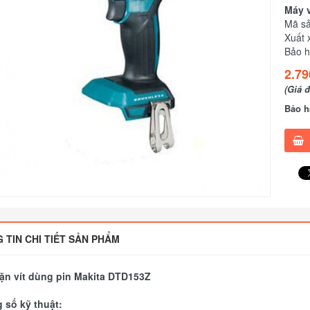
Máy v
Mã s
Xuất 
Bảo h
2.79
(Giá 
Bảo h
 TIN CHI TIẾT SẢN PHẨM
ặn vít dùng pin Makita DTD153Z
 số kỹ thuật: