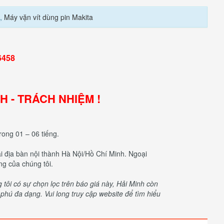
,
Máy vặn vít dùng pin Makita
6458
NH - TRÁCH NHIỆM !
rong 01 – 06 tiếng.
tại địa bàn nội thành Hà Nội/Hồ Chí Minh. Ngoại
ng của chúng tôi.
ôi có sự chọn lọc trên báo giá này, Hải Minh còn
hú đa dạng. Vui long truy cập website để tìm hiểu