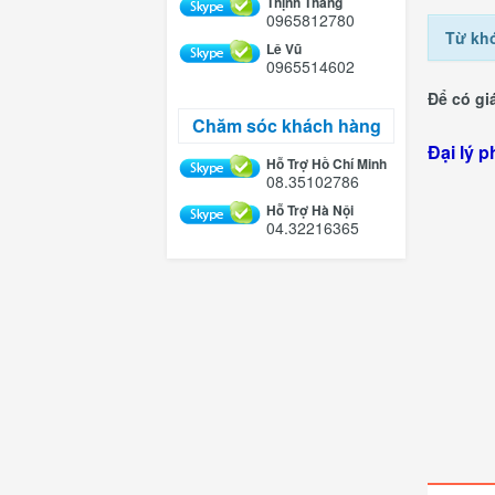
Thịnh Thắng
0965812780
Từ kh
Lê Vũ
0965514602
Để có giá
Chăm sóc khách hàng
Hà
Đại lý p
Hỗ Trợ Hồ Chí Minh
08.35102786
Hỗ Trợ Hà Nội
04.32216365