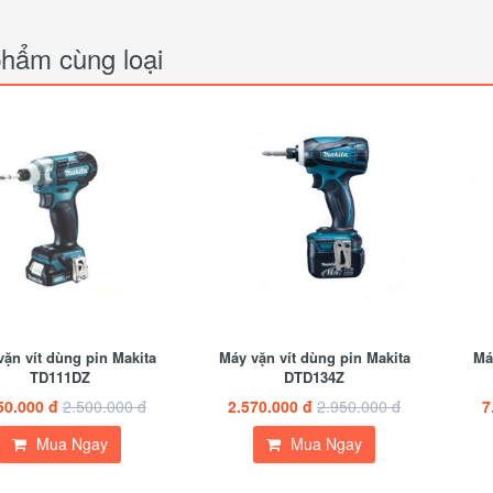
hẩm cùng loại
ặn vít dùng pin Makita
Máy vặn vít dùng pin Makita
Má
TD111DZ
DTD134Z
50.000 đ
2.500.000 đ
2.570.000 đ
2.950.000 đ
7
Mua Ngay
Mua Ngay