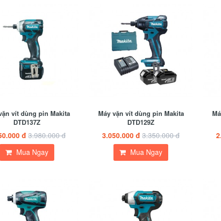
ặn vít dùng pin Makita
Máy vặn vít dùng pin Makita
Má
DTD137Z
DTD129Z
50.000 đ
3.980.000 đ
3.050.000 đ
3.350.000 đ
2
Mua Ngay
Mua Ngay