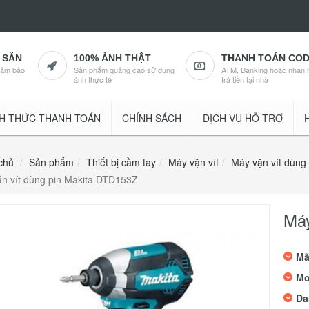
 SẴN
100% ẢNH THẬT
THANH TOÁN CO
đảm bảo
Sản phẩm quảng cáo sử dụng
ATM, Banking hoặc nhận 
ảnh thực tế
trả tiền tại nhà
H THỨC THANH TOÁN
CHÍNH SÁCH
DỊCH VỤ HỖ TRỢ
chủ
Sản phẩm
Thiết bị cầm tay
Máy vặn vít
Máy vặn vít dùng
n vít dùng pin Makita DTD153Z
Máy
Mã
Mo
Da