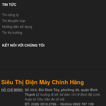
TIN TỨC
Tin công ty
Tin khuyến mại
Hướng dẫn sử dụng
Tin thị trường
KẾT NỐI VỚI CHÚNG TÔI
Siêu Thị Điện Máy Chính Hãng
HỒ CHÍ MINH:
Số 33/4, Bùi Đình Túy, phường 26, quận Bình
Thạnh (
2 hướng đi tới: kế bên 101/9 Đinh Bộ Lĩnh,
hoặc từ Chu Văn An đi vô
)
ĐT:
(028) 3510.2786
- Hotline
0902 787 139