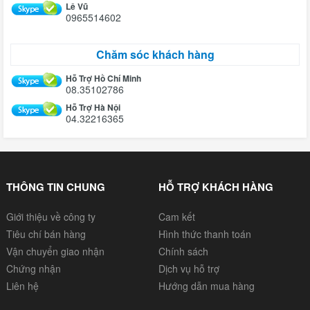
Lê Vũ
0965514602
Chăm sóc khách hàng
Hỗ Trợ Hồ Chí Minh
08.35102786
Hỗ Trợ Hà Nội
04.32216365
THÔNG TIN CHUNG
HỖ TRỢ KHÁCH HÀNG
Giới thiệu về công ty
Cam kết
Tiêu chí bán hàng
Hình thức thanh toán
Vận chuyển giao nhận
Chính sách
Chứng nhận
Dịch vụ hỗ trợ
Liên hệ
Hướng dẫn mua hàng