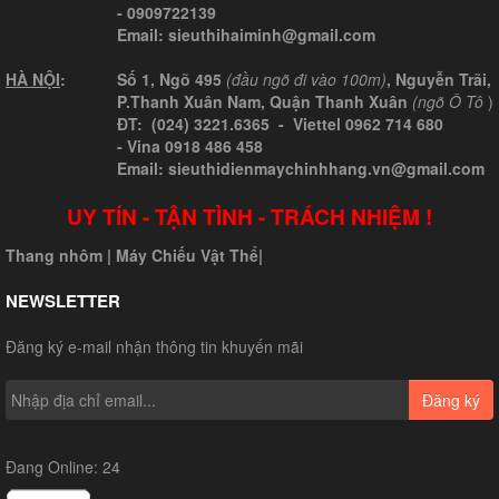
-
0909722139
Email:
sieuthihaiminh@gmail.com
HÀ NỘI
:
Số 1, Ngõ 495
(đầu ngõ đi vào 100m)
, Nguyễn Trãi,
P.Thanh Xuân Nam, Quận Thanh Xuân
(ngõ Ô Tô
)
ĐT: (024) 3221.6365 -
Viettel
0962 714 680
-
Vina
0918 486 458
Email: sieuthidienmaychinhhang.vn@gmail.com
UY TÍN - TẬN TÌNH - TRÁCH NHIỆM !
Thang nhôm
|
Máy Chiếu Vật Thể
|
NEWSLETTER
Đăng ký e-mail nhận thông tin khuyến mãi
Đăng ký
Đang Online: 24