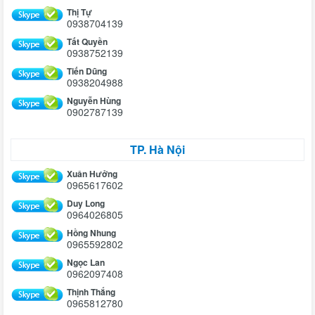
Thị Tự
0938704139
Tất Quyền
0938752139
Tiến Dũng
0938204988
Nguyễn Hùng
0902787139
TP. Hà Nội
Xuân Hưởng
0965617602
Duy Long
0964026805
Hồng Nhung
0965592802
Ngọc Lan
0962097408
Thịnh Thắng
0965812780