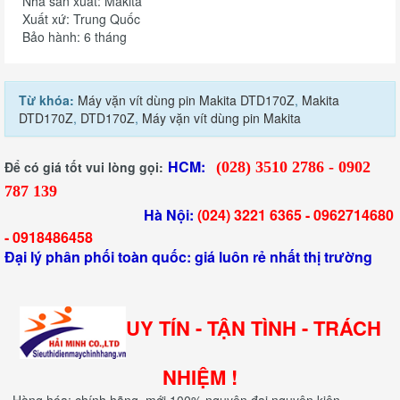
Nhà sản xuất: Makita
Xuất xứ: Trung Quốc
Bảo hành: 6 tháng
Từ khóa:
Máy vặn vít dùng pin Makita DTD170Z
,
Makita
DTD170Z
,
DTD170Z
,
Máy vặn vít dùng pin Makita
HCM:
Để có giá tốt vui lòng gọi:
(028) 3510 2786 - 0902
787 139
Hà Nội:
(024) 3221 6365 -
0962714680
-
0918486458
Đại lý phân phối toàn quốc: giá luôn rẻ nhất thị trường
UY TÍN - TẬN TÌNH - TRÁCH
NHIỆM !