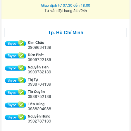
Giao dịch từ 07:30 đến 18:00
Tư vấn đặt hàng 24h/24h
Tp. Hồ Chí Minh
Kim Châu
0909634139
Đức Phát
0909722139
Nguyễn Tiên
0909782139
Thị Tự
0938704139
Tất Quyền
0938752139
Tiến Dũng
0938204988
Nguyễn Hùng
0902787139