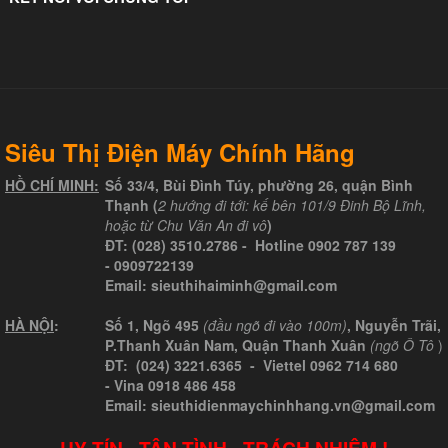
Siêu Thị Điện Máy Chính Hãng
HỒ CHÍ MINH:
Số 33/4, Bùi Đình Túy, phường 26, quận Bình
Thạnh (
2 hướng đi tới: kế bên 101/9 Đinh Bộ Lĩnh,
hoặc từ Chu Văn An đi vô
)
ĐT:
(028) 3510.2786
- Hotline
0902 787 139
-
0909722139
Email:
sieuthihaiminh@gmail.com
HÀ NỘI
:
Số 1, Ngõ 495
(đầu ngõ đi vào 100m)
, Nguyễn Trãi,
P.Thanh Xuân Nam, Quận Thanh Xuân
(ngõ Ô Tô
)
ĐT: (024) 3221.6365 -
Viettel
0962 714 680
-
Vina
0918 486 458
Email: sieuthidienmaychinhhang.vn@gmail.com