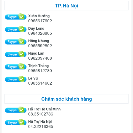
TP. Hà Nội
Xuân Hưởng
0965617602
Duy Long
0964026805
Hồng Nhung
0965592802
Ngọc Lan
0962097408
Thịnh Thắng
0965812780
Lê Vũ
0965514602
Chăm sóc khách hàng
Hỗ Trợ Hồ Chí Minh
08.35102786
Hỗ Trợ Hà Nội
04.32216365