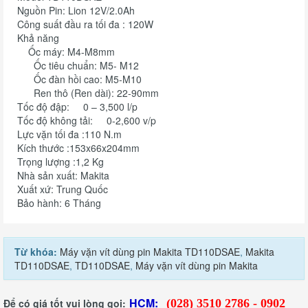
Nguồn Pin: Lion 12V/2.0Ah
Công suất đầu ra tối đa : 120W
Khả năng
Ốc máy: M4-M8mm
Ốc tiêu chuẩn: M5- M12
Ốc đàn hồi cao: M5-M10
Ren thô (Ren dài): 22-90mm
Tốc độ đập: 0 – 3,500 l/p
Tốc độ không tải: 0-2,600 v/p
Lực vặn tối đa :110 N.m
Kích thước :153x66x204mm
Trọng lượng :1,2 Kg
Nhà sản xuất: Makita
Xuất xứ: Trung Quốc
Bảo hành: 6 Tháng
Từ khóa:
Máy vặn vít dùng pin Makita TD110DSAE
,
Makita
TD110DSAE
,
TD110DSAE
,
Máy vặn vít dùng pin Makita
HCM:
Để có giá tốt vui lòng gọi:
(028) 3510 2786 - 0902