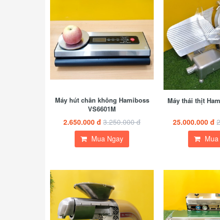
Máy hút chân không Hamiboss
Máy thái thịt H
VS6601M
2.650.000 đ
3.250.000 đ
25.000.000 đ
2
Mua Ngay
Mua