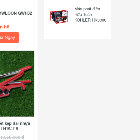
Máy phát điện
 KOWLOON GWH32
Hữu Toàn
KOHLER HK3000
ên hệ
a Ngay
ết kẹp đai nhựa
i H19/J19
1.950.000 đ