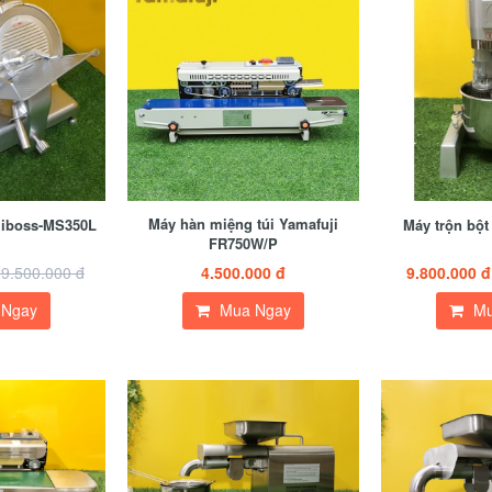
Máy hàn miệng túi Yamafuji
amiboss-MS350L
Máy trộn bộ
FR750W/P
9.500.000 đ
4.500.000 đ
9.800.000 đ
 Ngay
Mua Ngay
Mu