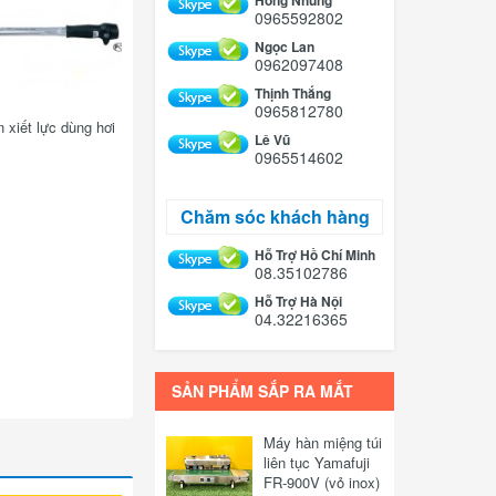
Hồng Nhung
0965592802
Ngọc Lan
0962097408
Thịnh Thắng
0965812780
 xiết lực dùng hơi
Lê Vũ
0965514602
Chăm sóc khách hàng
Hỗ Trợ Hồ Chí Minh
08.35102786
Hỗ Trợ Hà Nội
04.32216365
SẢN PHẨM SẮP RA MẮT
Máy hàn miệng túi
liên tục Yamafuji
FR-900V (vỏ inox)