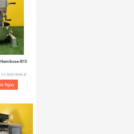
t Hamiboss-B15
11.500.000 đ
a Ngay