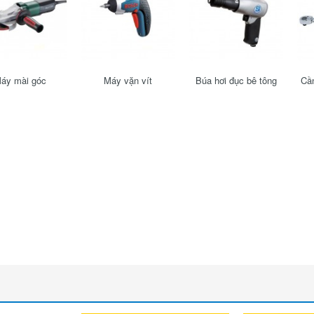
áy mài góc
Máy vặn vít
Búa hơi đục bê tông
Cần