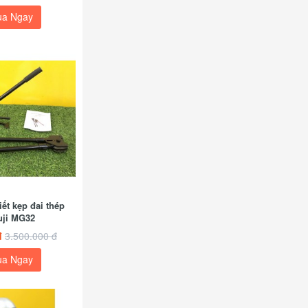
a Ngay
ết kẹp đai th​ép
uji MG32
đ
3.500.000 đ
a Ngay