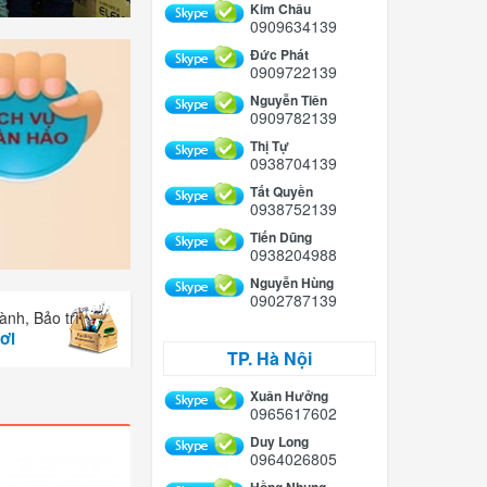
Kim Châu
0909634139
Đức Phát
0909722139
Nguyễn Tiên
0909782139
Thị Tự
0938704139
Tất Quyền
0938752139
Tiến Dũng
0938204988
Nguyễn Hùng
0902787139
ành, Bảo trì
ơi
TP. Hà Nội
Xuân Hưởng
0965617602
Duy Long
0964026805