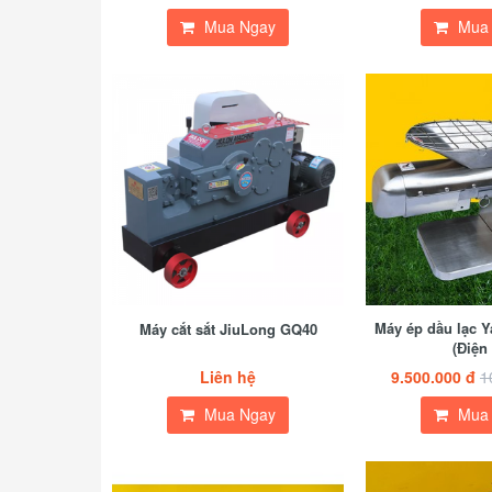
Mua Ngay
Mua
Máy ép dầu lạc Y
Máy cắt sắt JiuLong GQ40
(Điện 
Liên hệ
9.500.000 đ
1
Mua Ngay
Mua