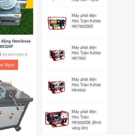
Máy phát điện
Hữu Toàn Kohler
HK7500DXE
tự động Hamiboss
MS320F
Máy phát điện
Hữu Toàn Kohler
đ
22.800.000 đ
HK7500
a Ngay
Máy phát điện
Hữu Toàn Kohler
HK4500
Máy phát điện
Hữu Toàn
HK3000DX (Bình
xăng lớn)