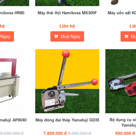
Hamiboss HR80
Máy thái thịt Hamiboss MS300F
Máy uốn sắt
 hệ
Liên hệ
Li
 Ngay
Mua Ngay
Mu
Bộ dụng cụ si
mafuji A​P8040
Máy đóng đai thép Yamafuji GD35
Yamafuj
5.000.000 đ
7.850.000 đ
8.900.000 đ
950.000 đ