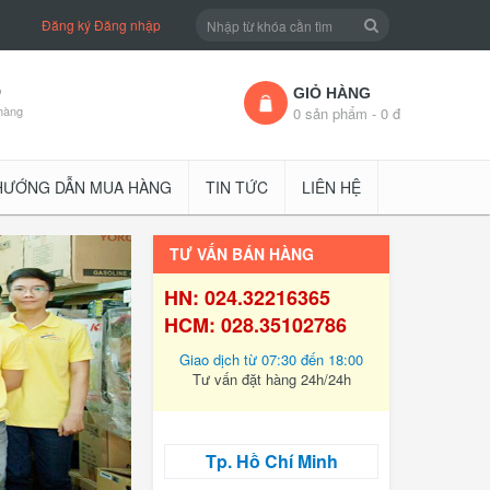
Đăng ký
Đăng nhập
D
GIỎ HÀNG
hàng
0 sản phẩm - 0 đ
HƯỚNG DẪN MUA HÀNG
TIN TỨC
LIÊN HỆ
TƯ VẤN BÁN HÀNG
HN: 024.32216365
HCM: 028.35102786
Giao dịch từ 07:30 đến 18:00
Tư vấn đặt hàng 24h/24h
Tp. Hồ Chí Minh