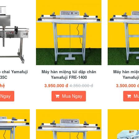
 chai Yamafuji
Máy hàn miệng túi dập chân
Máy hàn miện
35C
Yamafuji FRE-1400
Yamafuj
 hệ
3.950.000 đ
4.350.000 đ
3.500.000 
 Ngay
Mua Ngay
Mu