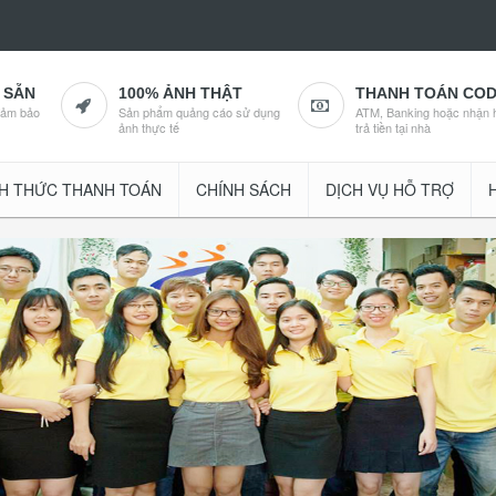
 SẴN
100% ẢNH THẬT
THANH TOÁN CO
đảm bảo
Sản phẩm quảng cáo sử dụng
ATM, Banking hoặc nhận 
ảnh thực tế
trả tiền tại nhà
H THỨC THANH TOÁN
CHÍNH SÁCH
DỊCH VỤ HỖ TRỢ