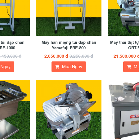
túi dập chân
Máy hàn miệng túi dập chân
Máy thái thịt 
FRE-1000
Yamafuji FRE-800
GRT-
.450.000 đ
2.650.000 đ
3.250.000 đ
21.500.000 
 Ngay
Mua Ngay
Mu