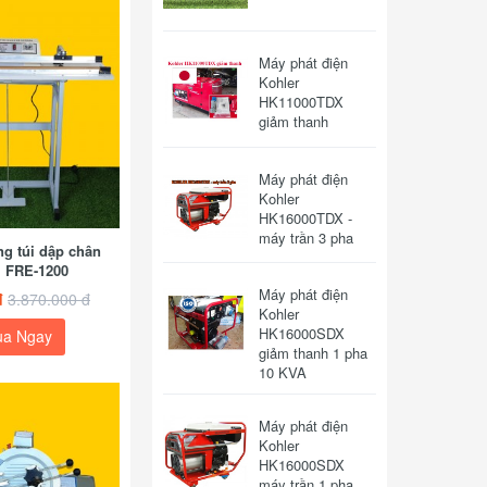
Máy phát điện
Kohler
HK11000TDX
giảm thanh
Máy phát điện
Kohler
HK16000TDX -
máy trần 3 pha
g túi dập chân
i FRE-1200
Máy phát điện
đ
3.870.000 đ
Kohler
HK16000SDX
a Ngay
giảm thanh 1 pha
10 KVA
Máy phát điện
Kohler
HK16000SDX
máy trần 1 pha