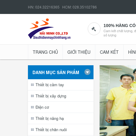
HN: 024.32216365 HCM: 028.35102786
100% HÀNG CÓ
Cam kết chất lượng, 
số lượng
TRANG CHỦ
GIỚI THIỆU
CAM KẾT
HÌN
DANH MỤC SẢN PHẨM
Thiết bị cầm tay
Thiết bị xây dựng
Điện cơ
Thiết bị nâng hạ
Thiết bị chăn nuôi