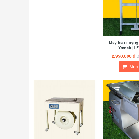
Máy hàn miệng 
Yamafuji 
2.950.000 đ
3
Mua