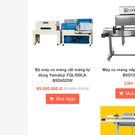
Bộ máy co màng cắt màng tự
Máy co màng nắp
động Yamafuji FQL450LA-
BSD15
BSD4525W
Liên
85.000.000 đ
89.650.000 đ
Mua
Mua Ngay