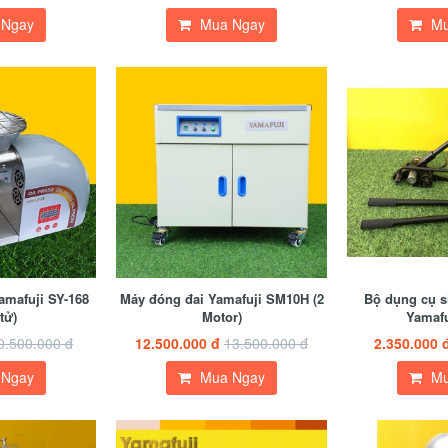
 Ngay
Mua Ngay
Mu
amafuji SY-168
Máy đóng đai Yamafuji SM10H (2
Bộ dụng cụ si
tử)
Motor)
Yamaf
0.500.000 đ
12.500.000 đ
13.500.000 đ
2.350.000 
 Ngay
Mua Ngay
Mu