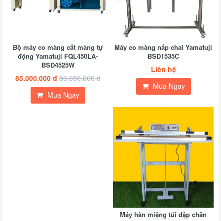
J
L
h
Bộ máy co màng cắt màng tự
Máy co màng nắp chai Yamafuji
động Yamafuji FQL450LA-
BSD1535C
BSD4525W
Liên hệ
85.000.000 đ
89.650.000 đ
Mua Ngay
Mua Ngay
Y
(
9
đ
1
đ
Máy hàn miệng túi dập chân