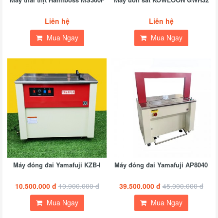
2
đ
Liên hệ
Liên hệ
Mua Ngay
Mua Ngay
m
F
4
đ
Máy đóng đai Yamafuji KZB-I
Máy đóng đai Yamafuji A​P8040
10.500.000 đ
10.900.000 đ
39.500.000 đ
45.000.000 đ
Mua Ngay
Mua Ngay