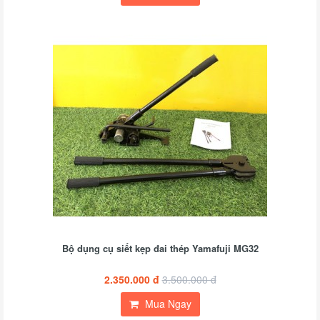
Bộ dụng cụ siết kẹp đai th​ép Yamafuji MG32
2.350.000 đ
3.500.000 đ
Mua Ngay