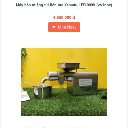
Máy hàn miệng túi liên tục Yamafuji FR-900V (vỏ inox)
4.950.000 đ
Mua Ngay