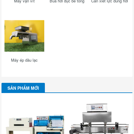
Máy vặn vít
Búa hơi đục bê tông
Cần xiết lực dùng hơi
Máy ép dầu lạc
SẢN PHẨM MỚI
M