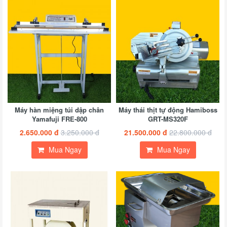
B
Y
2
Máy hàn miệng túi dập chân
Máy thái thịt tự động Hamiboss
đ
Yamafuji FRE-800
GRT-MS320F
3
2.650.000 đ
3.250.000 đ
21.500.000 đ
22.800.000 đ
đ
Mua Ngay
Mua Ngay