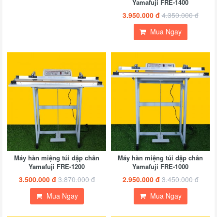
Yamafuji FRE-1400
3.950.000 đ
4.350.000 đ
Mua Ngay
Y
1
đ
Máy hàn miệng túi dập chân
Máy hàn miệng túi dập chân
1
Yamafuji FRE-1200
Yamafuji FRE-1000
đ
3.500.000 đ
3.870.000 đ
2.950.000 đ
3.450.000 đ
Mua Ngay
Mua Ngay