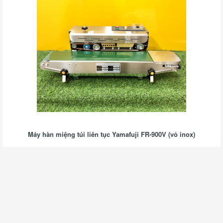
Máy hàn miệng túi liên tục Yamafuji FR-900V (vỏ inox)
4.950.000 đ
Mua Ngay