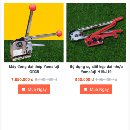
H
9
đ
1
đ
Máy đóng đai thép Yamafuji
Bộ dụng cụ siết kẹp đai nhựa
GD35
Yamafuji H19/J19
7.850.000 đ
8.900.000 đ
950.000 đ
1.950.000 đ
Mua Ngay
Mua Ngay
Y
S
8