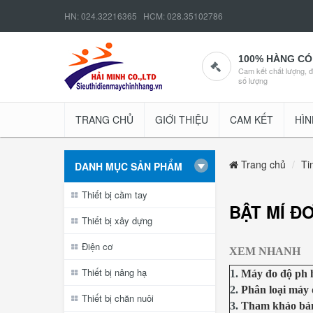
HN: 024.32216365 HCM: 028.35102786
100% HÀNG CÓ
Cam kết chất lượng, 
số lượng
TRANG CHỦ
GIỚI THIỆU
CAM KẾT
HÌN
Trang chủ
Ti
DANH MỤC SẢN PHẨM
Thiết bị cầm tay
BẬT MÍ ĐƠ
Thiết bị xây dựng
Điện cơ
XEM NHANH
Thiết bị nâng hạ
1.
Máy đo độ ph 
2.
Phân loại máy 
Thiết bị chăn nuôi
3.
Tham khảo bản