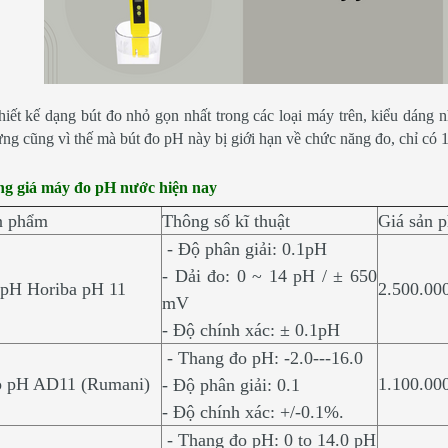
iết kế dạng bút đo nhỏ gọn nhất trong các loại máy trên, kiểu dáng n
ng cũng vì thế mà bút đo pH này bị giới hạn về chức năng đo, chỉ có 
g giá máy đo pH nước hiện nay
n phẩm
Thông số kĩ thuật
Giá sản 
- Độ phân giải: 0.1pH
- Dải đo: 0 ~ 14 pH / ± 650
 pH Horiba pH 11
2.500.00
mV
- Độ chính xác: ± 0.1pH
- Thang đo pH: -2.0---16.0
 pH AD11 (Rumani)
1.100.00
- Độ phân giải: 0.1
- Độ chính xác: +/-0.1%.
- Thang đo pH: 0 to 14.0 pH