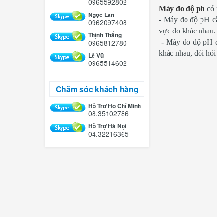
0965592802
Máy đo độ ph
có 
Ngọc Lan
- Máy đo độ pH cầ
0962097408
vực đo khác nhau.
Thịnh Thắng
0965812780
- Máy đo độ pH để
khác nhau, đòi hỏi
Lê Vũ
0965514602
Chăm sóc khách hàng
Hỗ Trợ Hồ Chí Minh
08.35102786
Hỗ Trợ Hà Nội
04.32216365