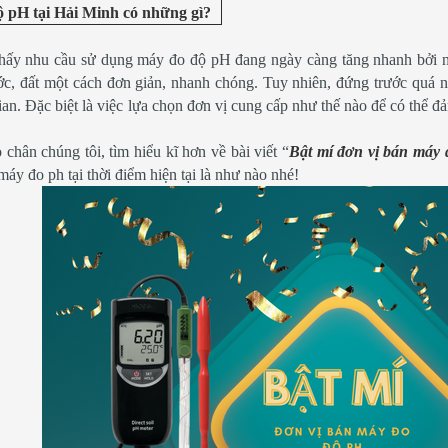
 pH tại Hải Minh có những gì?
thấy nhu cầu sử dụng máy đo độ pH đang ngày càng tăng nhanh bởi n
ớc, đất một cách đơn giản, nhanh chóng. Tuy nhiên, đứng trước quá n
gian. Đặc biệt là việc lựa chọn đơn vị cung cấp như thế nào để có thể
chân chúng tôi, tìm hiểu kĩ hơn về bài viết “
Bật mí đơn vị bán máy đ
máy đo ph tại thời điểm hiện tại là như nào nhé!