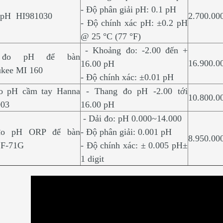
- Độ phân giải pH: 0.1 pH
 pH HI981030
2.700.00
- Độ chính xác pH: ±0.2 pH
@ 25 °C (77 °F)
- Khoảng đo: -2.00 đến +
đo pH để bàn
16.900.0
16.00 pH
kee MI 160
- Độ chính xác: ±0.01 pH
o pH cầm tay Hanna
- Thang đo pH -2.00 tới
10.800.0
003
16.00 pH
- Dải đo: pH 0.000~14.000
o pH ORP để bàn
- Độ phân giải: 0.001 pH
8.950.00
 F-71G
- Độ chính xác: ± 0.005 pH±
1 digit