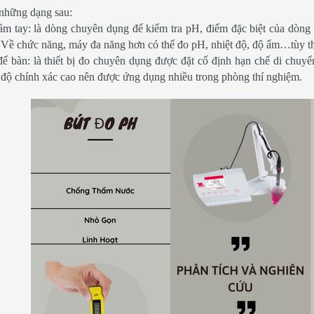
những dạng sau:
m tay: là dòng chuyên dụng để kiểm tra pH, điểm đặc biệt của dòng
 Về chức năng, máy đa năng hơn có thể đo pH, nhiệt độ, độ ẩm…tùy t
 bàn: là thiết bị đo chuyên dụng được đặt cố định hạn chế di chuyể
 độ chính xác cao nên được ứng dụng nhiều trong phòng thí nghiệm.