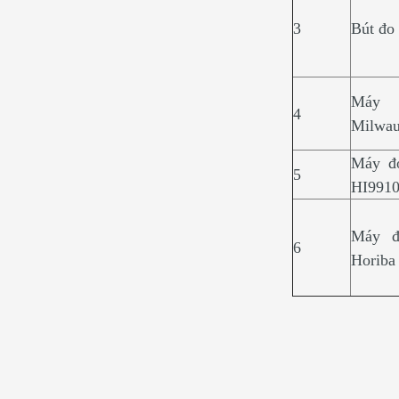
3
Bút đo
Máy 
4
Milwau
Máy đ
5
HI991
Máy đ
6
Horiba