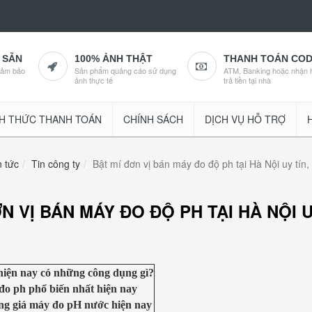
 SẴN
100% ẢNH THẬT
THANH TOÁN CO
đảm bảo
Sản phẩm quảng cáo sử dụng
ATM, Banking hoặc nhận 
ảnh thực tế
trả tiền tại nhà
H THỨC THANH TOÁN
CHÍNH SÁCH
DỊCH VỤ HỖ TRỢ
n tức
Tin công ty
Bật mí đơn vị bán máy đo độ ph tại Hà Nội uy tín,
N VỊ BÁN MÁY ĐO ĐỘ PH TẠI HÀ NỘI U
hiện nay có những công dụng gì?
đo ph phổ biến nhất hiện nay
g giá máy đo pH nước hiện nay