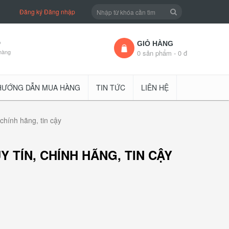
Đăng ký
Đăng nhập
D
GIỎ HÀNG
hàng
0 sản phẩm - 0 đ
HƯỚNG DẪN MUA HÀNG
TIN TỨC
LIÊN HỆ
 chính hãng, tin cậy
Y TÍN, CHÍNH HÃNG, TIN CẬY