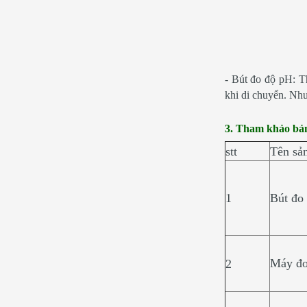
- Bút đo độ pH: Th
khi di chuyển. Như
3. Tham khảo bản
stt
Tên sả
1
Bút đo
Máy đo
2