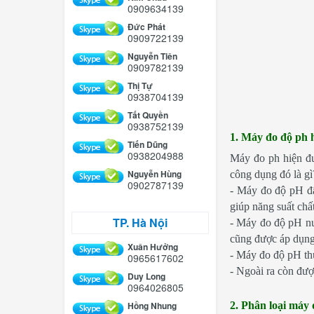
0909634139
Đức Phát
0909722139
Nguyễn Tiên
0909782139
Thị Tự
0938704139
Tất Quyền
0938752139
1. Máy đo độ ph 
Tiến Dũng
0938204988
Máy đo ph hiện đư
Nguyễn Hùng
công dụng đó là gì
0902787139
- Máy đo độ pH đất
giúp năng suất chấ
TP. Hà Nội
- Máy đo độ pH nướ
cũng được áp dụng 
Xuân Hưởng
- Máy đo độ pH thự
0965617602
- Ngoài ra còn đượ
Duy Long
0964026805
Hồng Nhung
2. Phân loại máy 