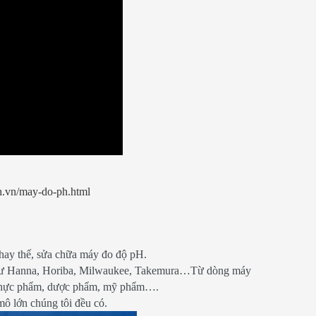
nh.vn/may-do-ph.html
hay thế, sửa chữa máy đo độ pH.
 như Hanna, Horiba, Milwaukee, Takemura…Từ dòng máy
ư thực phẩm, dược phẩm, mỹ phẩm….
mô lớn chúng tôi đều có.