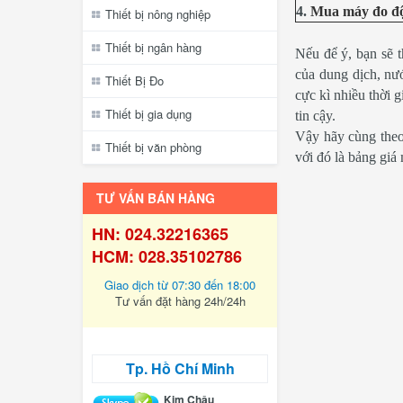
4.
Mua máy đo độ
Thiết bị nông nghiệp
Thiết bị ngân hàng
Nếu để ý, bạn sẽ 
của dung dịch, nư
Thiết Bị Đo
cực kì nhiều thời 
Thiết bị gia dụng
tin cậy.
Vậy hãy cùng theo 
Thiết bị văn phòng
với đó là bảng giá 
TƯ VẤN BÁN HÀNG
HN: 024.32216365
HCM: 028.35102786
Giao dịch từ 07:30 đến 18:00
Tư vấn đặt hàng 24h/24h
Tp. Hồ Chí Minh
Kim Châu