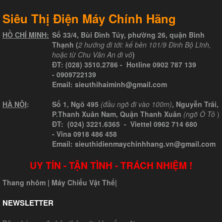
Siêu Thị Điện Máy Chính Hãng
HỒ CHÍ MINH:
Số 33/4, Bùi Đình Túy, phường 26, quận Bình
Thạnh (
2 hướng đi tới: kế bên 101/9 Đinh Bộ Lĩnh,
hoặc từ Chu Văn An đi vô
)
ĐT:
(028) 3510.2786
- Hotline
0902 787 139
-
0909722139
Email:
sieuthihaiminh@gmail.com
HÀ NỘI
:
Số 1, Ngõ 495
(đầu ngõ đi vào 100m)
, Nguyễn Trãi,
P.Thanh Xuân Nam, Quận Thanh Xuân
(ngõ Ô Tô
)
ĐT: (024) 3221.6365 -
Viettel
0962 714 680
-
Vina
0918 486 458
Email: sieuthidienmaychinhhang.vn@gmail.com
UY TÍN - TẬN TÌNH - TRÁCH NHIỆM !
Thang nhôm
|
Máy Chiếu Vật Thể
|
NEWSLETTER