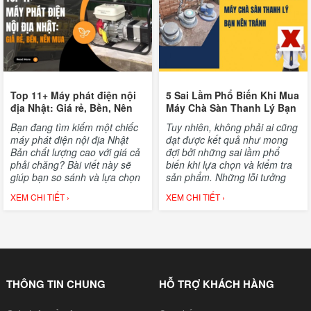
này.
Top 11+ Máy phát điện nội
5 Sai Lầm Phổ Biến Khi Mua
địa Nhật: Giá rẻ, Bền, Nên
Máy Chà Sàn Thanh Lý Bạn
mua
Nên Tránh
​​​​​​​Bạn đang tìm kiếm một chiếc
Tuy nhiên, không phải ai cũng
máy phát điện nội địa Nhật
đạt được kết quả như mong
Bản chất lượng cao với giá cả
đợi bởi những sai lầm phổ
phải chăng? Bài viết này sẽ
biến khi lựa chọn và kiểm tra
giúp bạn so sánh và lựa chọn
sản phẩm. Những lỗi tưởng
được những sản phẩm tốt
chừng nhỏ nhặt này có thể
XEM CHI TIẾT ›
XEM CHI TIẾT ›
nhất trên thị trường. Chúng tôi
khiến bạn mất tiền oan hoặc
sẽ giới thiệu top 11+ máy phát
sở hữu một chiếc máy kém
điện được người tiêu dùng tin
chất lượng, không đáp ứng
dùng, cùng với những thông
được nhu cầu sử dụng. Trong
tin chi tiết về công suất, nhiên
bài viết này, chúng tôi sẽ chỉ
liệu, giá cả và các tính năng
ra 5 sai lầm phổ biến nhất khi
nổi bật.
mua máy chà sàn thanh lý,
THÔNG TIN CHUNG
HỖ TRỢ KHÁCH HÀNG
giúp bạn tránh được những rủi
ro không đáng có và đưa ra