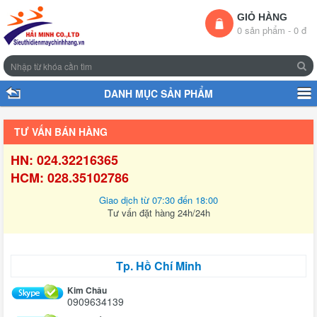
GIỎ HÀNG
0 sản phẩm - 0 đ
DANH MỤC SẢN PHẨM
TƯ VẤN BÁN HÀNG
HN: 024.32216365
HCM: 028.35102786
Giao dịch từ 07:30 đến 18:00
Tư vấn đặt hàng 24h/24h
Tp. Hồ Chí Minh
Kim Châu
0909634139