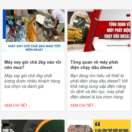
Máy xay giò chả 2kg nào tốt
Tổng quan về máy phát
nên mua?
điện chạy dầu diesel
Máy xay giò chả 2kg chất
Bạn đang tìm hiểu về thiết bị
lượng được nhiều khách hàng
phát điện chạy dầu diesel? Với
lựa chọn và đánh giá
khả năng cung cấp điện năng
ổn định và liên tục, máy phát
điện diesel là lựa chọn hàng
đầu cho các hộ gia đình,
XEM CHI TIẾT ›
XEM CHI TIẾT ›
doanh nghiệp và công trình
xây dựng. Bài viết này sẽ giúp
bạn hiểu rõ hơn về nguyên lý
hoạt động, cấu tạo và ứng
dụng của loại máy phát điện