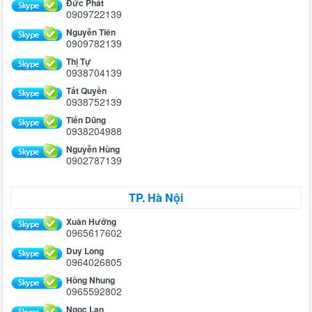
Đức Phát
0909722139
Nguyễn Tiên
0909782139
Thị Tự
0938704139
Tất Quyền
0938752139
Tiến Dũng
0938204988
Nguyễn Hùng
0902787139
TP. Hà Nội
Xuân Hưởng
0965617602
Duy Long
0964026805
Hồng Nhung
0965592802
Ngọc Lan