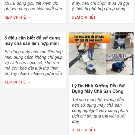
tối ưu đóng gói, tiết kiệm chi
máy, tiêu chí chọn mua và gợi
phí và nâng cao hiệu suất vận
ý thiết bị phù hợp từng công
hành.
trình.
XEM CHI TIẾT ›
XEM CHI TIẾT ›
5 điều cần biết để sử dụng
máy chà sàn liên hợp mini
Sử dụng máy chà sàn liên hợp
mini đúng cách không chỉ giúp
vệ sinh sàn sạch sẽ, khô ráo
mà còn kéo dài tuổi thọ thiết
bị. Tuy nhiên, nhiều người vẫn
chưa biết cách khai thác tối đa
XEM CHI TIẾT ›
hiệu quả của máy, dẫn đến
Lý Do Nhà Xưởng Đều Sử
tốn thời gian, chi phí và giảm
Dụng Máy Chà Sàn Công
độ bền.
Nghiệp
Tại sao mọi nhà xưởng đều
nên sử dụng máy chà sàn
công nghiệp? Hãy cùng phân
tích chi tiết qua bài viết dưới
đây.
XEM CHI TIẾT ›