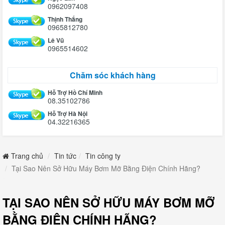
0962097408
Thịnh Thắng
0965812780
Lê Vũ
0965514602
Chăm sóc khách hàng
Hỗ Trợ Hồ Chí Minh
08.35102786
Hỗ Trợ Hà Nội
04.32216365
Trang chủ
Tin tức
Tin công ty
Tại Sao Nên Sở Hữu Máy Bơm Mỡ Bằng Điện Chính Hãng?
TẠI SAO NÊN SỞ HỮU MÁY BƠM MỠ
BẰNG ĐIỆN CHÍNH HÃNG?