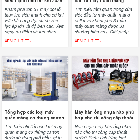
siêu mạnh cho cơ khí 2026
đầu tư máy quấn màng
pallet
Khám phá top 3+ máy đột lỗ
Tìm hiểu tầm quan trọng của
thủy lực siêu mạnh cho cơ khí
việc đầu tư máy quấn màng
với khả năng đột chính xác,
pallet và khám phá 3 mẫu
lực ép lớn và độ bền cao. Xem
máy quấn màng được ưa
ngay ưu điểm và lựa chọn
chuộng hiện nay. Giải pháp
thiết bị phù hợp.
giúp doanh nghiệp tối ưu chi
XEM CHI TIẾT ›
XEM CHI TIẾT ›
phí
Tổng hợp các loại máy
Máy hàn ống nhựa nào phù
quấn màng co thùng carton
hợp cho thi công cấp thoát
hay dùng nhất
nước?
Tìm hiểu chi tiết các loại máy
Nên chọn máy hàn ống nhựa
quấn màng co thùng carton
nào cho thi công cấp thoát
được sử dụng phổ biến, giúp
nước? Phân tích từng loại