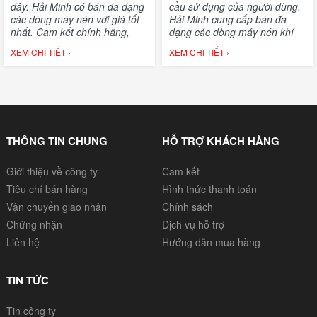
đây. Hải Minh có bán đa dạng
cầu sử dụng của người dùng.
các dòng máy nén với giá tốt
Hải Minh cung cấp bán đa
nhất. Cam kết chính hãng,
dạng các dòng máy nén khí
giao hàng tận nơi toàn quốc.
gia đình, công nghiệp giá
XEM CHI TIẾT ›
XEM CHI TIẾT ›
cạnh tranh.
THÔNG TIN CHUNG
HỖ TRỢ KHÁCH HÀNG
Giới thiệu về công ty
Cam kết
Tiêu chí bán hàng
Hình thức thanh toán
Vận chuyển giao nhận
Chính sách
Chứng nhận
Dịch vụ hỗ trợ
Liên hệ
Hướng dẫn mua hàng
TIN TỨC
Tin công ty