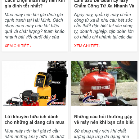
Cách chọn mua máy nén khí
Làm Sao Để Quản Lý Máy
gia đình tốt nhất?
Chấm Công Từ Xa Nhanh Và
Dễ Dàng?
Mua máy nén khí gia đình giá
Ngày nay, quản lý máy chấm
cạnh tranh tại Hải Minh. Cách
công từ xa là nhu cầu hết sức
chọn mua máy nén khí hiệu
cần thiết đặc biệt tại các công
quả và chất lượng? tham khảo
ty, doanh nghiệp, tập đoàn lớn
nhanh bài viết dưới đây của
có nhiều chi nhánh tại các địa
chúng tôi.
chỉ cách xa nhau. Tuy nhiên,
XEM CHI TIẾT ›
XEM CHI TIẾT ›
làm sao để quản lý máy chấm
công từ xa nhanh và dễ dàng
là điều không phải bất kỳ ai
cũng hiểu rõ
Lời khuyên hữu ích dành
Những câu hỏi thường gặp
cho những ai đang cần mua
về máy nén khí bạn cần biết
máy nén khí
Mua máy nén khí giá rẻ cần
Sử dụng máy nén khí chất
nắm những lưu ý hữu ích dưới
lượng đáp ứng đa dạng nhu