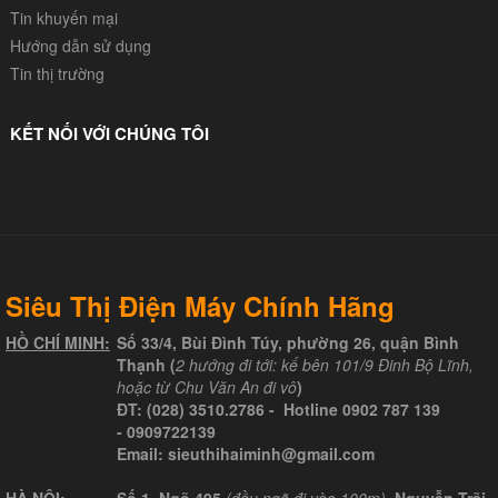
Tin khuyến mại
Hướng dẫn sử dụng
Tin thị trường
KẾT NỐI VỚI CHÚNG TÔI
Siêu Thị Điện Máy Chính Hãng
HỒ CHÍ MINH:
Số 33/4, Bùi Đình Túy, phường 26, quận Bình
Thạnh (
2 hướng đi tới: kế bên 101/9 Đinh Bộ Lĩnh,
hoặc từ Chu Văn An đi vô
)
ĐT:
(028) 3510.2786
- Hotline
0902 787 139
-
0909722139
Email:
sieuthihaiminh@gmail.com
HÀ NỘI
:
Số 1, Ngõ 495
(đầu ngõ đi vào 100m)
, Nguyễn Trãi,