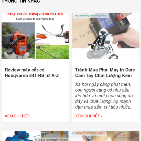
THÔNG TIN KHÁC
Review máy cắt cỏ
Tránh Mua Phải Máy In Date
Husqvarna 541 RS từ A-Z
Cầm Tay Chất Lượng Kém
Trong 3 Bước Đơn Giản
Xã hội ngày càng phát triển,
con người càng có nhu cầu
lớn hơn về một cuộc sống đủ
đầy và chất lượng, họ mạnh
dạn mua sắm chi tiêu nhiều.
Và một trong những tiêu chí
XEM CHI TIẾT ›
XEM CHI TIẾT ›
quyết định sản phẩm có được
lựa chọn sử dụng không đó là
về hạn sử dụng.