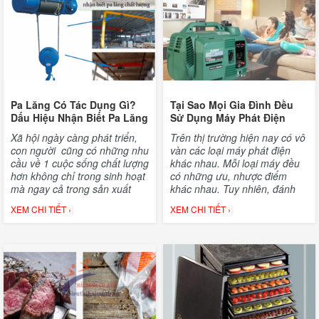
Pa Lăng Có Tác Dụng Gì?
Tại Sao Mọi Gia Đình Đều
Dấu Hiệu Nhận Biết Pa Lăng
Sử Dụng Máy Phát Điện
Chất Lượng
Mini?
Xã hội ngày càng phát triển,
Trên thị trường hiện nay có vô
con người cũng có những nhu
vàn các loại máy phát điện
cầu về 1 cuộc sống chất lượng
khác nhau. Mỗi loại máy đều
hơn không chỉ trong sinh hoạt
có những ưu, nhược điểm
mà ngay cả trong sản xuất
khác nhau. Tuy nhiên, đánh
cũng thế. Pa lăng vì đó mà ra
giá về sức hút thì máy phát
XEM CHI TIẾT ›
XEM CHI TIẾT ›
đời nhằm giải phóng sức lao
điện mini là dòng máy bán
động của con người tới mức
chạy nhất. Cùng
tối đa cùng hiệu suất hiệu quả
sieuthihaiminh.vn địa chỉ
làm việc cao nhất.
chuyên bán máy phát điện
chất lượng tìm hiểu ngay qua
bài chia sê dưới đây nhé.