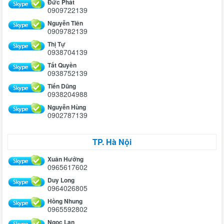
Đức Phát
0909722139
Nguyễn Tiên
0909782139
Thị Tự
0938704139
Tất Quyền
0938752139
Tiến Dũng
0938204988
Nguyễn Hùng
0902787139
TP. Hà Nội
Xuân Hưởng
0965617602
Duy Long
0964026805
Hồng Nhung
0965592802
Ngọc Lan