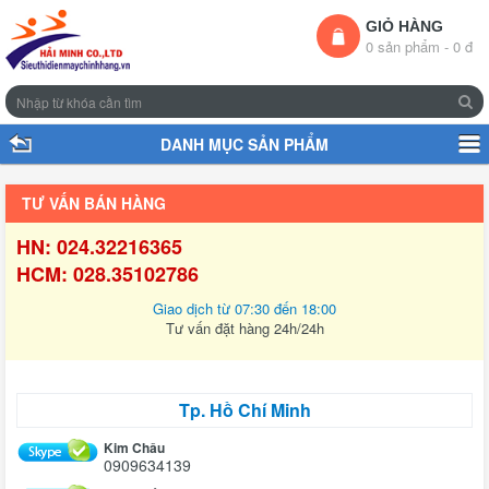
GIỎ HÀNG
0 sản phẩm - 0 đ
DANH MỤC SẢN PHẨM
TƯ VẤN BÁN HÀNG
HN: 024.32216365
HCM: 028.35102786
Giao dịch từ 07:30 đến 18:00
Tư vấn đặt hàng 24h/24h
Tp. Hồ Chí Minh
Kim Châu
0909634139