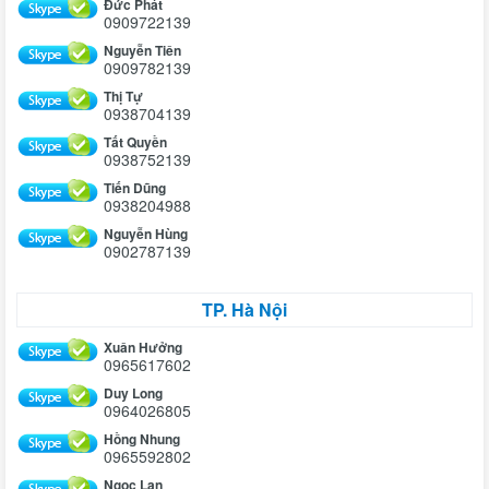
Đức Phát
0909722139
Nguyễn Tiên
0909782139
Thị Tự
0938704139
Tất Quyền
0938752139
Tiến Dũng
0938204988
Nguyễn Hùng
0902787139
TP. Hà Nội
Xuân Hưởng
0965617602
Duy Long
0964026805
Hồng Nhung
0965592802
Ngọc Lan