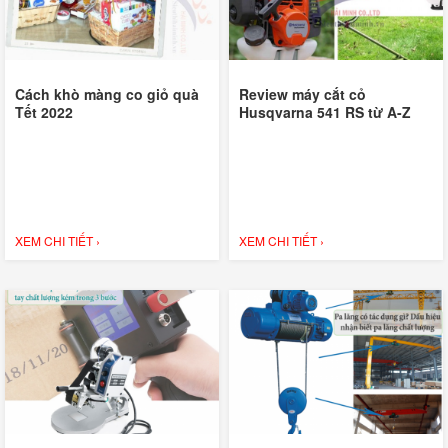
Cách khò màng co giỏ quà
Review máy cắt cỏ
Tết 2022
Husqvarna 541 RS từ A-Z
XEM CHI TIẾT ›
XEM CHI TIẾT ›