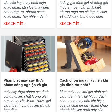
vàn các loại máy phát điện
không gia đình giá rẻ đóng gói
khác nhau. Mỗi loại máy đều
thức ăn, bạn cần phải biết
có những ưu, nhược điểm
những mẹo mà chúng tôi chia
khác nhau. Tuy nhiên, đánh
sẻ dưới đây. Cùng đọc nhé!
giá về sức hút thì máy phát
XEM CHI TIẾT ›
XEM CHI TIẾT ›
điện mini là dòng máy bán
chạy nhất. Cùng
sieuthihaiminh.vn địa chỉ
chuyên bán máy phát điện
chất lượng tìm hiểu ngay qua
bài chia sê dưới đây nhé.
Phân biệt máy sấy thực
Cách chọn mua máy nén khí
phẩm công nghiệp và gia
gia đình tốt nhất?
đình đơn giản nhất
máy sấy thực phẩm gia đình,
Mua máy nén khí gia đình giá
công nghiệp chất lượng giá
cạnh tranh tại Hải Minh. Cách
cực tốt tại Hải Minh. 100% giá
chọn mua máy nén khí hiệu
cạnh tranh cùng nhiều ưu đãi
quả và chất lượng? tham khảo
hấp dẫn.
nhanh bài viết dưới đây của