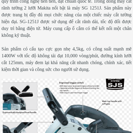
quy trình công nghệ tiên tiến, đạt chuẩn quốc tế. Trong dòng máy cắt
rãnh tường 2 lưỡi Makita nổi bật là máy SG 1251J. Sản phẩm này
được trang bị đầy đủ mọi chức năng của một chiếc máy cắt tường
hiện đại. SG-1251J được sử dụng để cắt rãnh dài, tốc độ đổi được
duy trì bằng điện tử. Máy cung cấp ổ cắm có thể kết nối một chân
không kỹ thuật.
Sản phẩm có cấu tạo cực gọn nhẹ 4,5kg, có công suất mạnh mẽ
1400W với tốc độ không tải đạt 10,000 vòng/phút, đường kính lưỡi
cắt 125mm, máy đem lại khả năng cắt nhanh chóng, chính xác, tiết
kiệm thời gian và công sức cho người sử dụng.