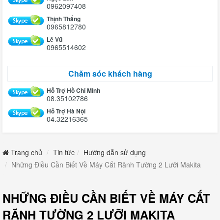
0962097408
Thịnh Thắng
0965812780
Lê Vũ
0965514602
Chăm sóc khách hàng
Hỗ Trợ Hồ Chí Minh
08.35102786
Hỗ Trợ Hà Nội
04.32216365
Trang chủ
Tin tức
Hướng dẫn sử dụng
Những Điều Cần Biết Về Máy Cắt Rãnh Tường 2 Lưỡi Makita
NHỮNG ĐIỀU CẦN BIẾT VỀ MÁY CẮT
RÃNH TƯỜNG 2 LƯỠI MAKITA