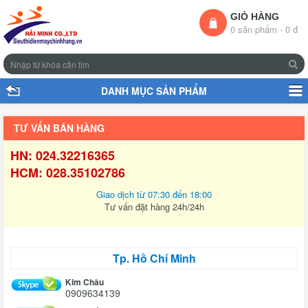
GIỎ HÀNG
0 sản phẩm - 0 đ
DANH MỤC SẢN PHẨM
TƯ VẤN BÁN HÀNG
HN: 024.32216365
HCM: 028.35102786
Giao dịch từ 07:30 đến 18:00
Tư vấn đặt hàng 24h/24h
Tp. Hồ Chí Minh
Kim Châu
0909634139