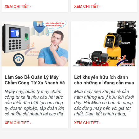
chúng tôi.
XEM CHI TIẾT ›
XEM CHI TIẾT ›
Làm Sao Để Quản Lý Máy
Lời khuyên hữu ích dành
Chấm Công Từ Xa Nhanh Và
cho những ai đang cần mua
Dễ Dàng?
máy nén khí
Ngày nay, quản lý máy chấm
Mua máy nén khí giá rẻ cần
công từ xa là nhu cầu hết sức
nắm những lưu ý hữu ích dưới
cần thiết đặc biệt tại các công
đây. Hải Minh có bán đa dạng
ty, doanh nghiệp, tập đoàn lớn
các dòng máy nén với giá tốt
có nhiều chi nhánh tại các địa
nhất. Cam kết chính hãng,
chỉ cách xa nhau. Tuy nhiên,
giao hàng tận nơi toàn quốc.
XEM CHI TIẾT ›
XEM CHI TIẾT ›
làm sao để quản lý máy chấm
công từ xa nhanh và dễ dàng
là điều không phải bất kỳ ai