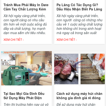
Tránh Mua Phải Máy In Date
Pa Lăng Có Tác Dụng Gì?
Cầm Tay Chất Lượng Kém
Dấu Hiệu Nhận Biết Pa Lăng
Trong 3 Bước Đơn Giản
Chất Lượng
Xã hội ngày càng phát triển,
Xã hội ngày càng phát triển,
con người càng có nhu cầu
con người cũng có những nhu
lớn hơn về một cuộc sống đủ
cầu về 1 cuộc sống chất lượng
đầy và chất lượng, họ mạnh
hơn không chỉ trong sinh hoạt
dạn mua sắm chi tiêu nhiều.
mà ngay cả trong sản xuất
Và một trong những tiêu chí
cũng thế. Pa lăng vì đó mà ra
XEM CHI TIẾT ›
XEM CHI TIẾT ›
quyết định sản phẩm có được
đời nhằm giải phóng sức lao
lựa chọn sử dụng không đó là
động của con người tới mức
về hạn sử dụng.
tối đa cùng hiệu suất hiệu quả
làm việc cao nhất.
Tại Sao Mọi Gia Đình Đều
Cách sử dụng máy hút chân
Sử Dụng Máy Phát Điện
không gia đình giá rẻ đóng
Mini?
gói thức ăn
Trên thị trường hiện nay có vô
Để sử dụng máy hút chân