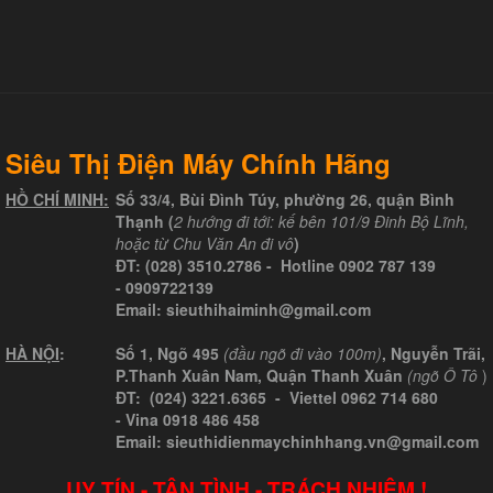
Siêu Thị Điện Máy Chính Hãng
HỒ CHÍ MINH:
Số 33/4, Bùi Đình Túy, phường 26, quận Bình
Thạnh (
2 hướng đi tới: kế bên 101/9 Đinh Bộ Lĩnh,
hoặc từ Chu Văn An đi vô
)
ĐT:
(028) 3510.2786
- Hotline
0902 787 139
-
0909722139
Email:
sieuthihaiminh@gmail.com
HÀ NỘI
:
Số 1, Ngõ 495
(đầu ngõ đi vào 100m)
, Nguyễn Trãi,
P.Thanh Xuân Nam, Quận Thanh Xuân
(ngõ Ô Tô
)
ĐT: (024) 3221.6365 -
Viettel
0962 714 680
-
Vina
0918 486 458
Email: sieuthidienmaychinhhang.vn@gmail.com
UY TÍN - TẬN TÌNH - TRÁCH NHIỆM !